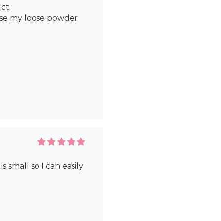
uct.
 use my loose powder
is small so I can easily