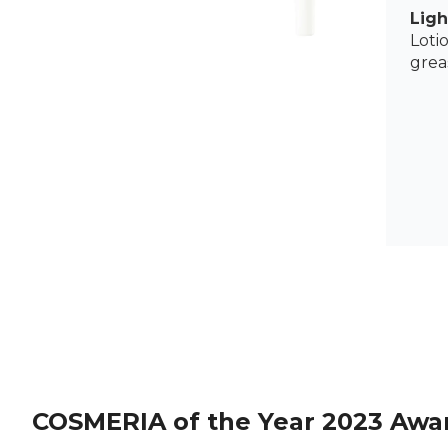
Ligh
Lotio
greas
Ano
น้ำตบ
บรรจุ
สะด
ลักษณ
ตัวอื
COSMERIA of the Year 2023 Awa
หลังจ