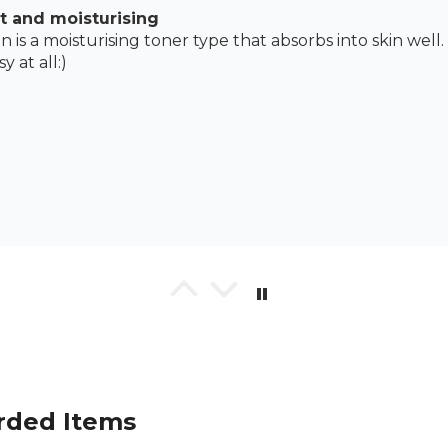
t and moisturising
n is a moisturising toner type that absorbs into skin well.
y at all:)
nymous
หน้าใสบำรุงผิวหน้า ซึมไว ใช้ได้ทุกวัน
ภัณฑ์ : บรรจุภัณฑ์หรูหรา ฝาเป็นพลาสติกใสคล้ายทรงคริสตัล น้ำ
วก
ะเนื้อครีม : เป็นน้ำใสๆ ซึมไวมาก เน้นบำรุงผิวหน้าให้สดชื่นเป็
่นๆ ดลชั่นตัวนี้เป็นสีใสๆ ไม่มีกลิ่น ไม่มีสี อ่อนโยนกับผิวหน้า
rded Items
ากใช้มาสักพักหน้าไม่แพ้ค่ะ ผิวหน้าใสขึ้น นาทำงานในห้องแอร์เย็นๆ 