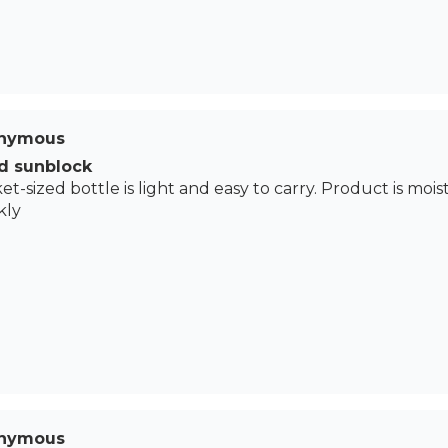
nymous
d sunblock
et-sized bottle is light and easy to carry. Product is moi
kly
nymous