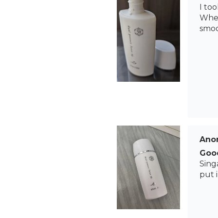
I to
When
smoot
Ano
Good
Singa
put 