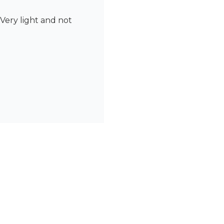
 Very light and not
หนักเบาถือว่าพกพาเดินทาง
นขั้นตอนแรกก่อนลงครีมบำรุง
แต่ผิวยังคงชุ่มชื้น ถือว่า