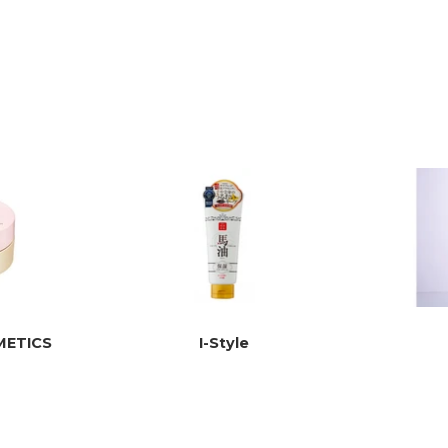
price
nymous
ove it
 since I started using it it made me so comfortable and c
METICS
I-Style
also you get to see the difference in days