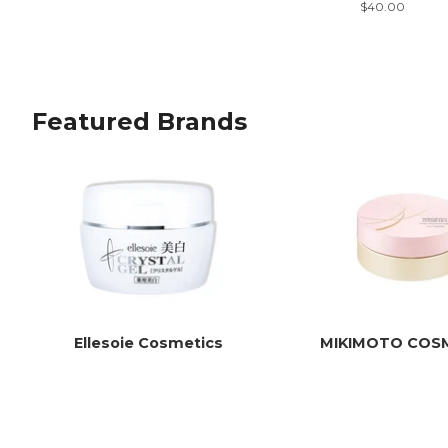
price
Regular
$40.00
price
Featured Brands
Ano
We l
ever
Ellesoie Cosmetics
MIKIMOTO COS
and 