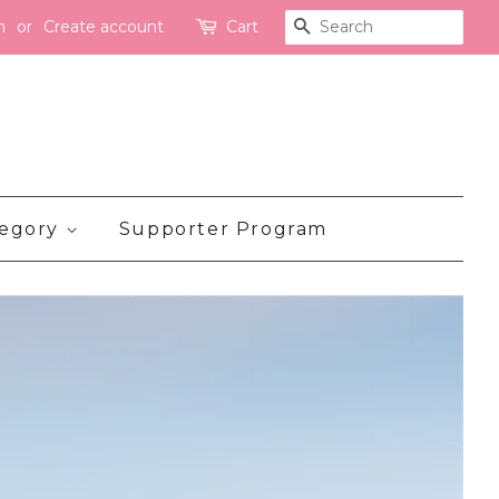
n
or
Create account
Cart
Search
tegory
Supporter Program