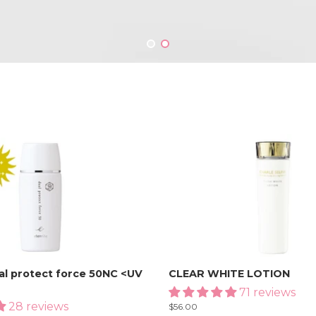
ual protect force 50NC <UV
CLEAR WHITE LOTION
71 reviews
28 reviews
Regular
$56.00