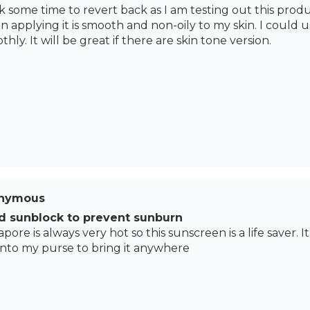
ok some time to revert back as I am testing out this prod
 applying it is smooth and non-oily to my skin. I could
hly. It will be great if there are skin tone version.
nymous
 sunblock to prevent sunburn
pore is always very hot so this sunscreen is a life saver. It 
into my purse to bring it anywhere