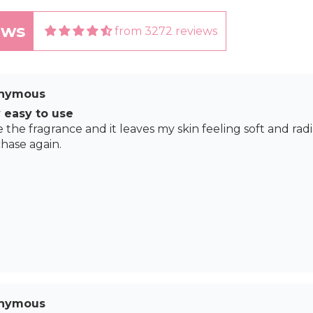
ews
from 3272 reviews
nymous
 easy to use
e the fragrance and it leaves my skin feeling soft and radia
hase again.
nymous