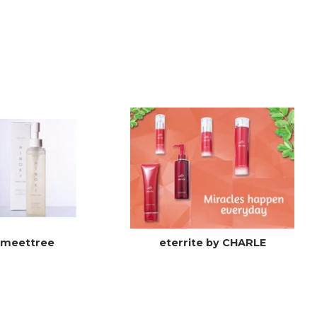
onfident with my skin
meettree
eterrite by CHARLE