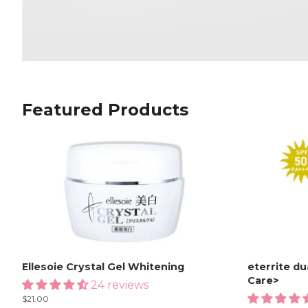
Featured Products
Ellesoie Crystal Gel Whitening
eterrite d
Care>
24 reviews
Regular
$21.00