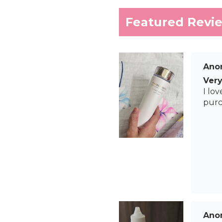
Featured Revi
Ano
Very
I lov
purc
Ano