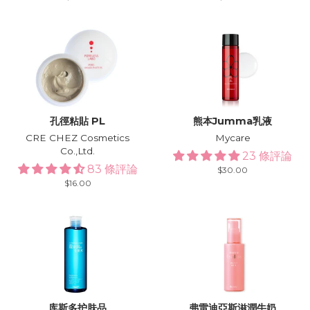
price
price
孔徑粘貼 PL
熊本Jumma乳液
CRE CHEZ Cosmetics
Mycare
Co.,Ltd.
23 條評論
83 條評論
Regular
$30.00
price
Regular
$16.00
price
库斯多护肤品
弗雷迪亞斯滋潤牛奶