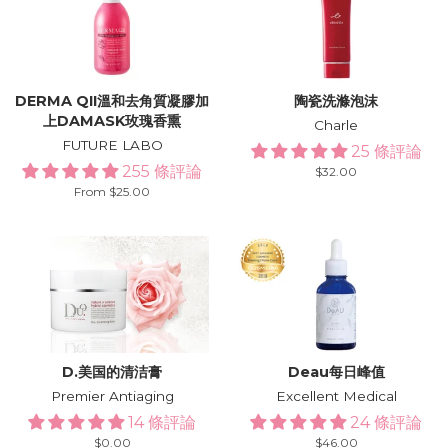
DERMA QII溫和去角質凝膠加
陶瓷洗滌泡沫
上DAMASK玫瑰香熏
Charle
FUTURE LABO
25 條評論
255 條評論
Regular
$32.00
price
From $25.00
D.美国的清洁膏
Deau每日峰值
Premier Antiaging
Excellent Medical
14 條評論
24 條評論
Regular
$0.00
Regular
$46.00