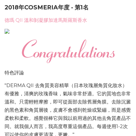
2018年COSMERIA年度 - 第1名
德瑪 QII 溫和剝凝膠加達馬斯羅斯香水
特色評論
"
DERMA QII 去角質美容精華（日本玫瑰層角質化妝水）
有優雅，清爽的玫瑰香味，氣味非常舒適。它的質地也非常
溫和。只需輕輕摩擦，即可從面部去除舊層角膜。去除沉澱
的黑色素和角質層後，皮膚不會感到乾燥或緊繃，而是感覺
柔軟和柔軟。感覺很棒它與我以前用過的其他去角質產品不
同。就我個人而言，我高度尊重這個產品。每週使用1-2次
可以使你的皮膚更清潔，更嫩。
"