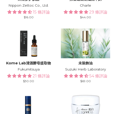
Nippon Zettoc Co., Ltd.
Charle
15 條評論
29 條評論
Regular
$16.00
Regular
$44.00
price
price
Kome Lab清酒酵母提取物
未裝飾油
Fukumitsuya
Suzuki Herb Laboratory
21 條評論
54 條評論
Regular
$30.00
Regular
$69.00
price
price