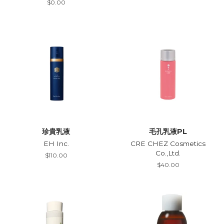
Regular
$0.00
price
珍貴乳液
毛孔乳液PL
EH Inc.
CRE CHEZ Cosmetics
Co.,Ltd.
Regular
$110.00
price
Regular
$40.00
price