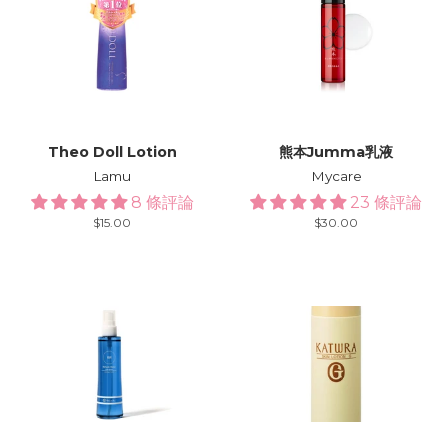
Theo Doll Lotion
熊本Jumma乳液
Lamu
Mycare
8 條評論
23 條評論
Regular
$15.00
Regular
$30.00
price
price