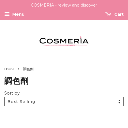
COSMERIA - review and discover
Menu
Cart
›
Home
調色劑
調色劑
Sort by