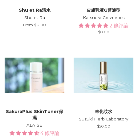
Shu et Ra清水
皮膚乳液G普通型
Shu et Ra
Katsuura Cosmetics
From $12.00
2 條評論
Regular
$0.00
price
SakuraPlus SkinTuner保
未化妝水
濕
Suzuki Herb Laboratory
ALAISE
Regular
$50.00
price
4 條評論