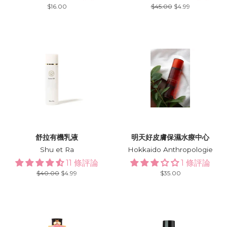
Regular
$16.00
Regular
$45.00
Sale
$4.99
price
price
price
舒拉有機乳液
明天好皮膚保濕水療中心
Shu et Ra
Hokkaido Anthropologie
11 條評論
1 條評論
Regular
$40.00
Sale
$4.99
Regular
$35.00
price
price
price