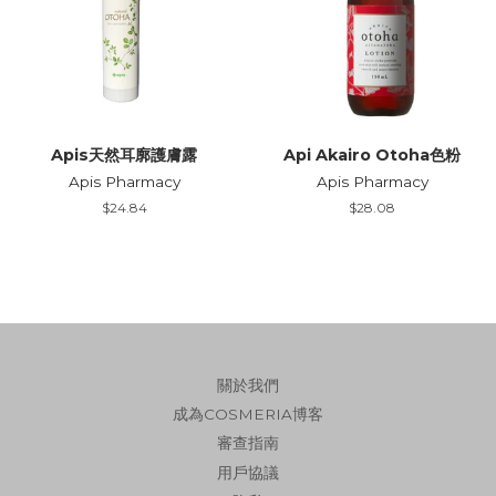
Apis天然耳廓護膚露
Api Akairo Otoha色粉
Apis Pharmacy
Apis Pharmacy
Regular
$24.84
Regular
$28.08
price
price
關於我們
成為COSMERIA博客
審查指南
用戶協議