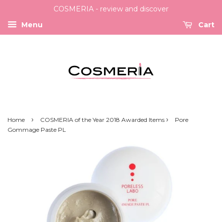
COSMERIA - review and discover
Menu
Cart
›
›
Home
COSMERIA of the Year 2018 Awarded Items
Pore
Gommage Paste PL