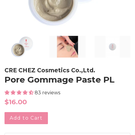
CRE CHEZ Cosmetics Co.,Ltd.
Pore Gommage Paste PL
83 reviews
Regular
$16.00
price
Add to Cart