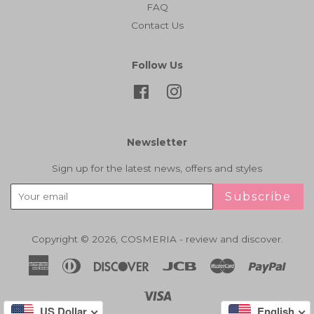
FAQ
Contact Us
Follow Us
Facebook
Instagram
Newsletter
Sign up for the latest news, offers and styles
Subscribe
Copyright © 2026,
COSMERIA - review and discover
.
American
Diners
Discover
Jcb
Master
Paypa
Express
Club
Visa
US Dollar
English