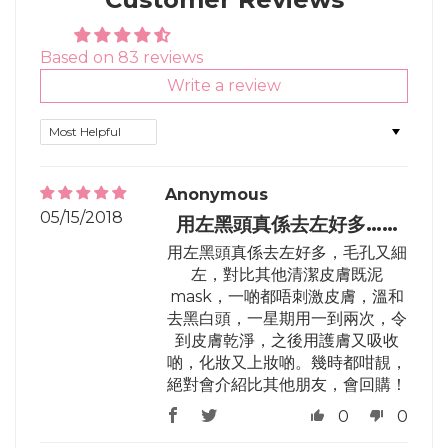
Based on 83 reviews
Write a review
Sort by
Anonymous
05/15/2018
用左黑頭真係去左好多……
用左黑頭真係去左好多，毛孔又細
左，對比其他清潔皮膚既泥
mask，一啲都唔刺激皮膚，溫和
去黑白頭，一星期用一到兩次，令
到皮膚乾淨，之後用護膚又吸收
啲，化妝又上妝啲。幾時都咁靚，
絕對會介紹比其他朋友，會回購！
0
0