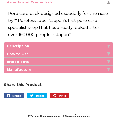
Awards and Credentials
Pore care pack designed especially for the nose
by ""Poreless Labo"", Japan's first pore care
specialist shop that has already looked after
over 160,000 people in Japan."
Description
How to Use
Ingredients
Manufacture
Share this Product
Share
Share
Tweet
Tweet
Pin it
Pin
on
on
on
Facebook
Twitter
Pinterest
Customer Reviews