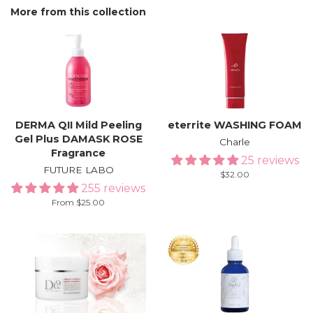
More from this collection
DERMA QII Mild Peeling
eterrite WASHING FOAM
Gel Plus DAMASK ROSE
Charle
Fragrance
25 reviews
FUTURE LABO
Regular
$32.00
255 reviews
price
From $25.00