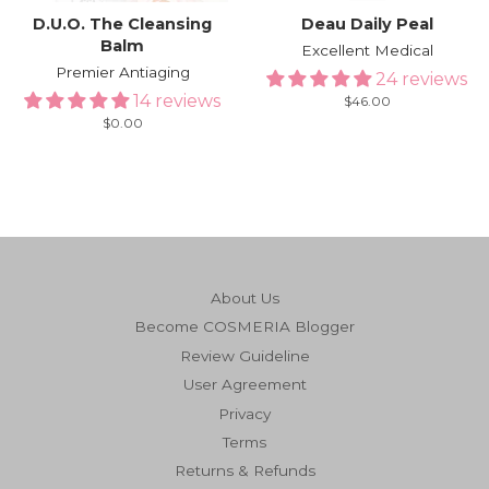
D.U.O. The Cleansing
Deau Daily Peal
Balm
Excellent Medical
Premier Antiaging
24 reviews
14 reviews
Regular
$46.00
price
Regular
$0.00
price
About Us
Become COSMERIA Blogger
Review Guideline
User Agreement
Privacy
Terms
Returns & Refunds