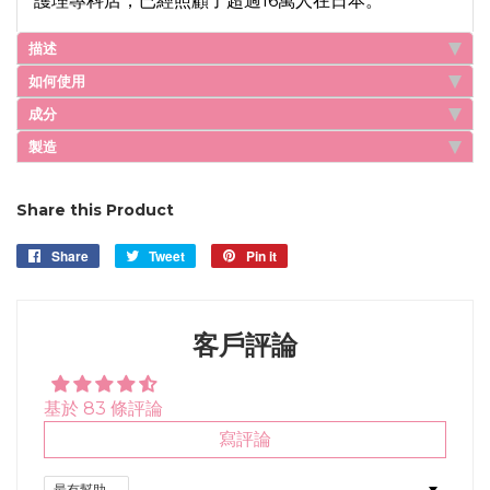
護理專科店，已經照顧了超過16萬人在日本。
描述
如何使用
成分
製造
Share this Product
Share
Share
Tweet
Tweet
Pin it
Pin
on
on
on
Facebook
Twitter
Pinterest
客戶評論
基於 83 條評論
寫評論
Sort by