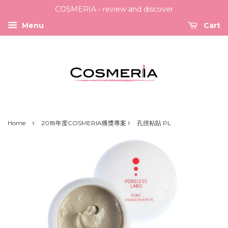
COSMERIA - review and discover
Menu
Cart
›
›
Home
2018年度COSMERIA獲獎專案
孔徑粘貼 PL