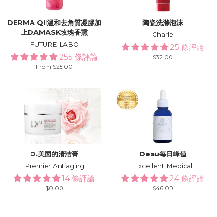
DERMA QII溫和去角質凝膠加
陶瓷洗滌泡沫
上DAMASK玫瑰香熏
Charle
FUTURE LABO
25 條評論
255 條評論
Regular
$32.00
price
From $25.00
D.美国的清洁膏
Deau每日峰值
Premier Antiaging
Excellent Medical
14 條評論
24 條評論
Regular
$0.00
Regular
$46.00
price
price