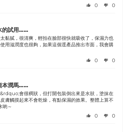
0
0
水的試用……
會太黏膩，很清爽，輕拍在臉部很快就吸收了，保濕力也
天使用滋潤度也很夠，如果這個逕產品推出市面，我會購
。
0
0
熊本潤馬……
&rdquo;會很稠狀，但打開包裝倒出來是水狀，塗抹在
上皮膚觸摸起來不會乾燥，有點保濕的效果。整體上算不
水喲～
0
0