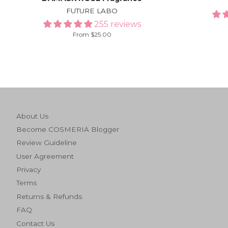
FUTURE LABO
255 reviews
From $25.00
About Us
Become COSMERIA Blogger
Review Guideline
User Agreement
Privacy
Terms
Returns & Refunds
FAQ
Contact Us