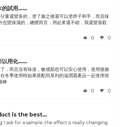
水的試用……
得分量還蠻多的，塗了臉之後還可以塗脖子和手，而且味
外也蠻保濕的，總體而言，用起來還不錯，我還蠻喜歡
。
0
0
所以用化……
收了，而且沒有味道，敏感肌也可以安心使用，使用後臉
，在冬季使用時如果搭配同系列的滋潤霜產品一起使用肯
很棒
0
0
uct is the best…
g I ask for a sample, the effect is really changing.