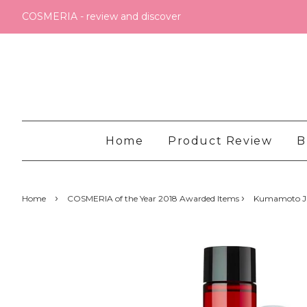
COSMERIA - review and discover
Home
Product Review
B
›
›
Home
COSMERIA of the Year 2018 Awarded Items
Kumamoto J