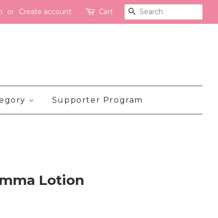
n
or
Create account
Cart
Search
tegory
Supporter Program
mma Lotion