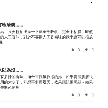
質地清爽……
度高，只要輕拍按摩一下就全部吸收，完全不粘膩，即使
餘的人工香味，對於不喜歡人工香精味的我來說可以很放
用。
0
0
原以為沒……
沒有多餘的香味，適合喜歡無負擔的妳！如果覺得肌膚很
試用的太少了，好想再多用幾天，效果應該更明顯～如果
一整瓶來使用
0
0