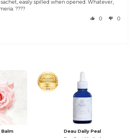
l sachet, easily spilled when opened. Whatever,
meria. ????
0
0
g Balm
Deau Daily Peal