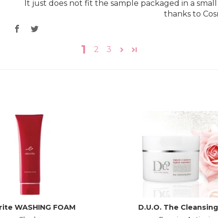
It just does not fit the sample packaged in a smal
thanks to Cos
1
2
3
rrite WASHING FOAM
D.U.O. The Cleansin