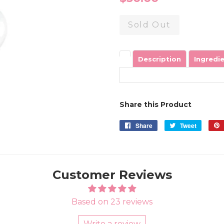
price
Sold Out
Description
Ingredi
Share this Product
Share
Share
Tweet
Tweet
on
on
Facebook
Twitter
Customer Reviews
Based on 23 reviews
Write a review