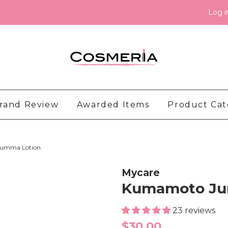
Log i
rand Review
Awarded Items
Product Ca
umma Lotion
Mycare
Kumamoto Ju
23 reviews
Regular
$30.00