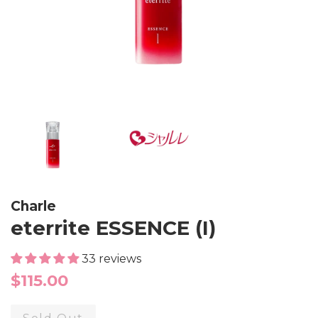
Charle
eterrite ESSENCE (I)
33 reviews
Regular
$115.00
price