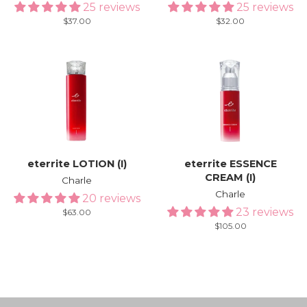
25 reviews
25 reviews
Regular
$37.00
Regular
$32.00
price
price
eterrite LOTION (I)
eterrite ESSENCE
CREAM (I)
Charle
Charle
20 reviews
23 reviews
Regular
$63.00
price
Regular
$105.00
price