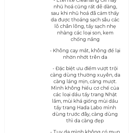
- Eterrite Cleansing Oil này
nhũ hoá cũng rất dễ dàng,
sau khi nhũ hoá đã cảm thấy
da được thoáng sạch sâu các
lỗ chân lông, tẩy sạch nhẹ
nhàng các loại son, kem
chống nắng
- Không cay mắt, không để lại
nhờn nhớt trên da
- Đặc biệt ưu điểm vượt trội
càng dùng thường xuyên, da
càng láng mịn, căng mượt.
Mình không hiểu cơ chế của
các loại dầu tẩy trang Nhật
lắm, mùi khá giống mùi dầu
tẩy trang Hada Labo mình
dùng trước đây, càng dùng
thì da càng đẹp
- Tuy da mình không có mụn