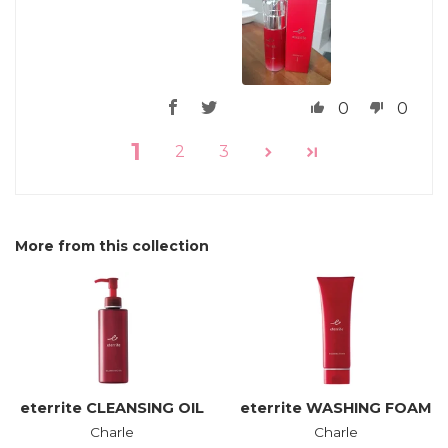
0
0
1
2
3
More from this collection
eterrite CLEANSING OIL
eterrite WASHING FOAM
Charle
Charle