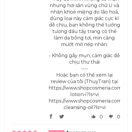
nhưng hơi sần vùng chữ U và
nhăn khoé miệng do lão hoá,
dùng loại này cảm giác cực kì
dễ chịu, bạn không thể tưởng
tượng dầu tẩy trang có thể
làm da bông tơi, mịn căng
mướt mờ nếp nhăn.
- Không gây mụn, cảm giác dễ
chịu thư thái
----
Hoặc bạn có thể xem lại
review của tôi (ThuyTran) tại:
https://www.shopcosmeria.com/prod
lotion-i?ls=vi
https://www.shopcosmeria.com/prod
cleansing-oil?ls=vi
0
0