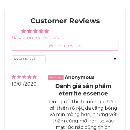
on
on
on
Facebook
Twitter
Pinterest
Customer Reviews
Based on 33 reviews
Write a review
Sort by
Anonymous
10/01/2020
Đánh giá sản phẩm
eterrite essence
Dùng rất thích luôn, da được
cải thiện rõ rệt, da căng bóng
và mịn màng hơn, những vết
thâm cũng mờ hơn, sờ vào
mặt lúc nào cũng thích