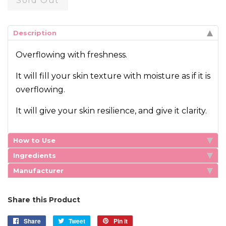
Sold Out
Description
Overflowing with freshness.
It will fill your skin texture with moisture as if it is
overflowing.
It will give your skin resilience, and give it clarity.
How to Use
Ingredients
Manufacturer
Share this Product
Share
Share
Tweet
Tweet
Pin it
Pin