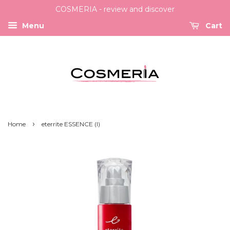
COSMERIA - review and discover
Menu
Cart
›
Home
eterrite ESSENCE (I)