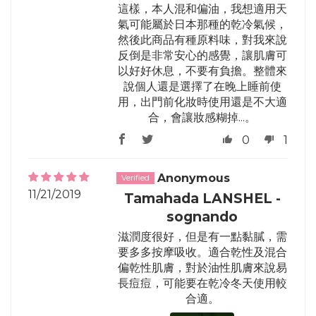
這樣，本人混和偏油，我想適用天
氣可能屬於日本那種的乾冷氣候，
然後此商品有種原料味，對我來說
反倒是非常安心的感覺，讓肌膚可
以好好休息，不要有負擔。整體來
說個人還是選擇了在晚上睡前使
用，出門前化妝時使用還是不大適
合，會讓妝感糊掉...。
0
1
Anonymous
11/21/2019
Tamahada LANSHEL -
sognando
滋潤度很好，但是有一點黏膩，需
要多多按摩吸收。適合乾性及混合
偏乾性肌膚，對於油性肌膚來說易
長痘痘，可能要在乾冷冬天使用較
合適。