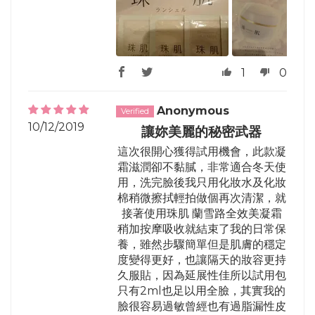
1
0
Anonymous
10/12/2019
讓妳美麗的秘密武器
這次很開心獲得試用機會，此款凝
霜滋潤卻不黏膩，非常適合冬天使
用，洗完臉後我只用化妝水及化妝
棉稍微擦拭輕拍做個再次清潔，就
接著使用珠肌 蘭雪路全效美凝霜
稍加按摩吸收就結束了我的日常保
養，雖然步驟簡單但是肌膚的穩定
度變得更好，也讓隔天的妝容更持
久服貼，因為延展性佳所以試用包
只有2ml也足以用全臉，其實我的
臉很容易過敏曾經也有過脂漏性皮