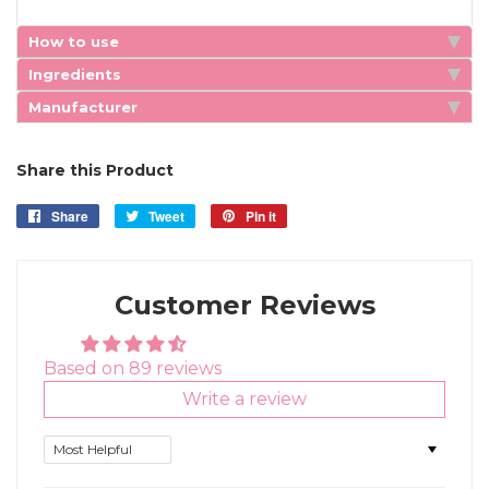
How to use
Ingredients
Manufacturer
Share this Product
Share
Share
Tweet
Tweet
Pin it
Pin
on
on
on
Facebook
Twitter
Pinterest
Customer Reviews
Based on 89 reviews
Write a review
Sort by