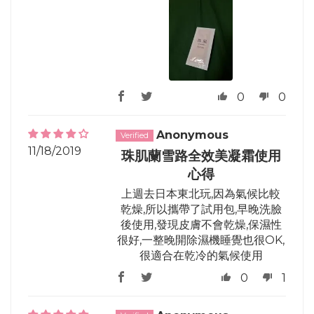
0
0
Anonymous
11/18/2019
珠肌蘭雪路全效美凝霜使用
心得
上週去日本東北玩,因為氣候比較
乾燥,所以攜帶了試用包,早晚洗臉
後使用,發現皮膚不會乾燥,保濕性
很好,一整晚開除濕機睡覺也很OK,
很適合在乾冷的氣候使用
0
1