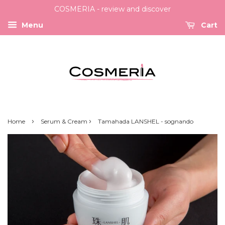
COSMERIA - review and discover
Menu
Cart
›
›
Home
Serum & Cream
Tamahada LANSHEL - sognando