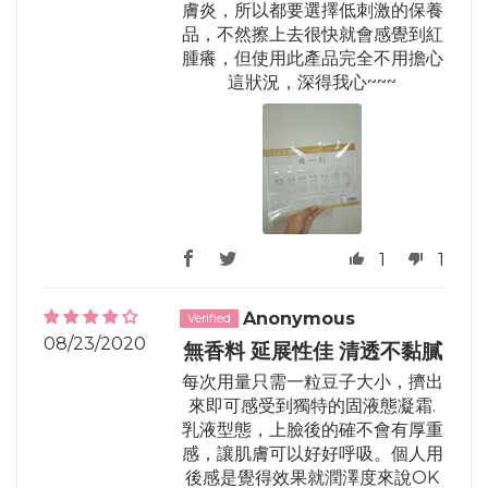
膚炎，所以都要選擇低刺激的保養
品，不然擦上去很快就會感覺到紅
腫癢，但使用此產品完全不用擔心
這狀況，深得我心~~~
1
1
Anonymous
08/23/2020
無香料 延展性佳 清透不黏膩
每次用量只需一粒豆子大小，擠出
來即可感受到獨特的固液態凝霜.
乳液型態，上臉後的確不會有厚重
感，讓肌膚可以好好呼吸。個人用
後感是覺得效果就潤澤度來說OK