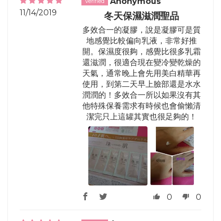
Anonymous
11/14/2019
冬天保濕滋潤聖品
多效合一的凝膠，說是凝膠可是質
地感覺比較偏向乳液，非常好推
開。保濕度很夠，感覺比很多乳霜
還滋潤，很適合現在變冷變乾燥的
天氣，通常晚上會先用美白精華再
使用，到第二天早上臉部還是水水
潤潤的！多效合一所以如果沒有其
他特殊保養需求有時候也會偷懶清
潔完只上這罐其實也很足夠的！
0
0