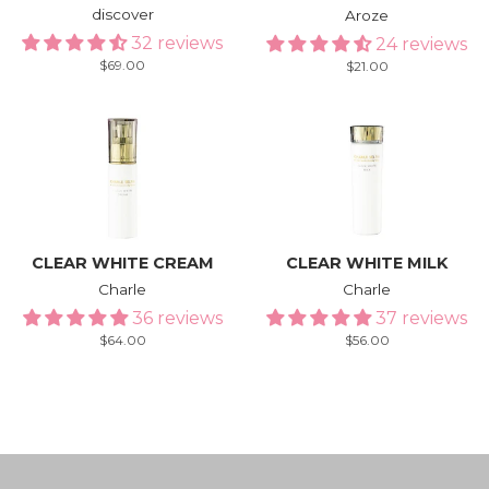
discover
Aroze
32 reviews
24 reviews
Regular
$69.00
Regular
$21.00
price
price
CLEAR WHITE CREAM
CLEAR WHITE MILK
Charle
Charle
36 reviews
37 reviews
Regular
$64.00
Regular
$56.00
price
price