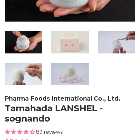
Pharma Foods International Co., Ltd.
Tamahada LANSHEL -
sognando
89 reviews
Regular