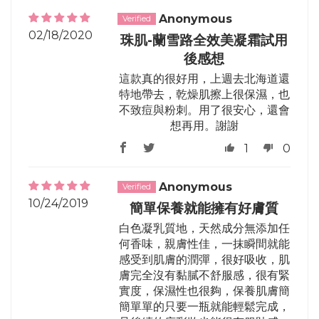
Anonymous
02/18/2020
珠肌-蘭雪路全效美凝霜試用
後感想
這款真的很好用，上週去北海道還
特地帶去，乾燥肌擦上很保濕，也
不致痘與粉刺。用了很安心，還會
想再用。謝謝
1
0
Anonymous
10/24/2019
簡單保養就能擁有好膚質
白色凝乳質地，天然成分無添加任
何香味，親膚性佳，一抹瞬間就能
感受到肌膚的潤彈，很好吸收，肌
膚完全沒有黏膩不舒服感，很有緊
實度，保濕性也很夠，保養肌膚簡
簡單單的只要一瓶就能輕鬆完成，