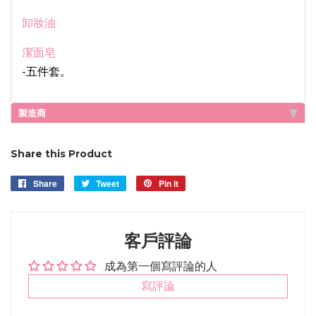
卸妝油
潔面皂
-五件套。
製造商
Share this Product
Share
Share
Tweet
Tweet
Pin it
Pin
on
on
on
Facebook
Twitter
Pinterest
客戶評論
成為第一個寫評論的人
寫評論