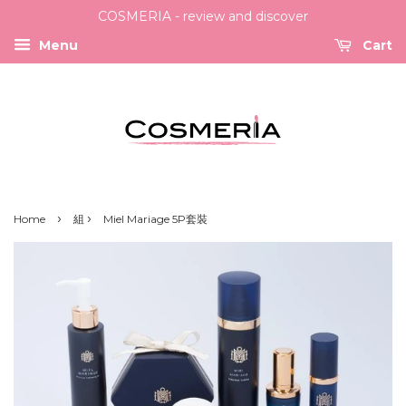
COSMERIA - review and discover
Menu
Cart
›
›
Home
組
Miel Mariage 5P套裝