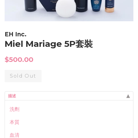
EH Inc.
Miel Mariage 5P套裝
Regular
$500.00
price
Sold Out
描述
洗劑
本質
血清