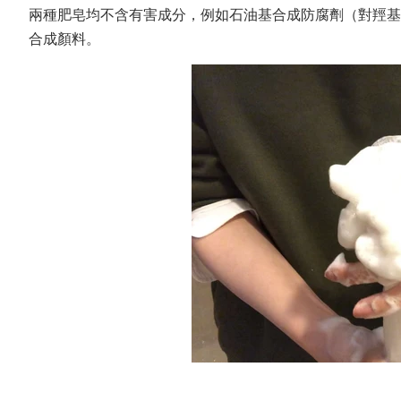
兩種肥皂均不含有害成分，例如石油基合成防腐劑（對羥基
合成顏料。