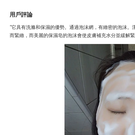
用戶評論
“它具有洗滌和保濕的優勢。通過泡沫網，有緻密的泡沫。
而緊緻，而美麗的保濕皂的泡沫會使皮膚補充水分並緩解緊