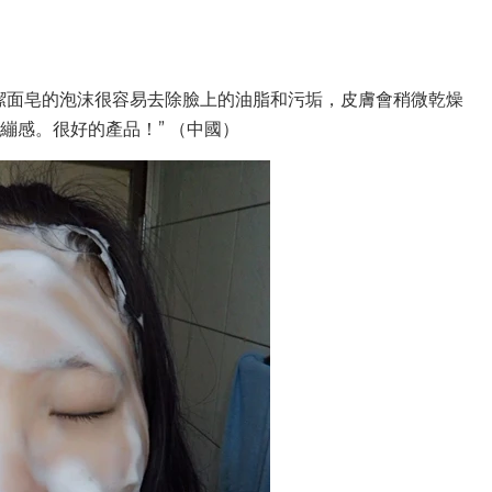
潔面皂的泡沫很容易去除臉上的油脂和污垢，皮膚會稍微乾燥
繃感。很好的產品！” （中國）