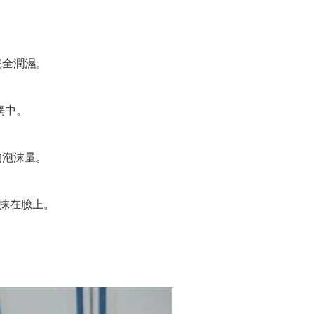
完全潤濕。
。
網中。
的泡沫量。
抹在臉上。