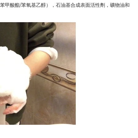
苯甲酸酯/苯氧基乙醇），石油基合成表面活性劑，礦物油和