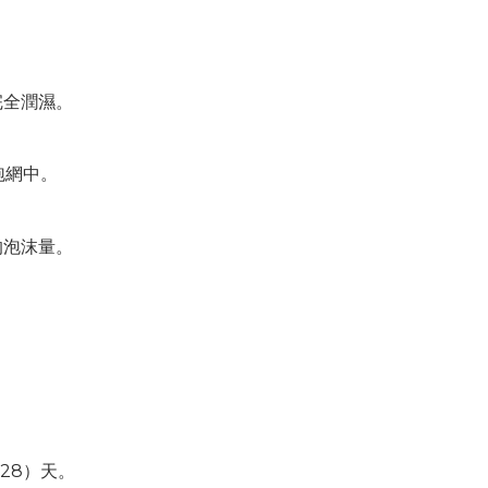
完全潤濕。
。
發泡網中。
的泡沫量。
28）天。