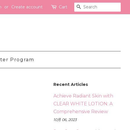
n
or
Create account
Cart
Search
ter Program
Recent Articles
Achieve Radiant Skin with
CLEAR WHITE LOTION: A
Comprehensive Review
10月 06, 2023