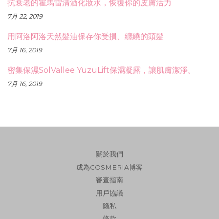
抗衰老的霍馬雷清酒化妝水，恢復你的皮膚活力
7月 22, 2019
用阿洛阿洛天然髮油保存你受損、纏繞的頭髮
7月 16, 2019
密集保濕SolVallee YuzuLift保濕凝露，讓肌膚潔淨。
7月 16, 2019
關於我們
成為COSMERIA博客
審查指南
用戶協議
隐私
條款