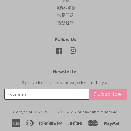
退貨和退款
常见问题
聯繫我們
Follow Us
Facebook
Instagram
Newsletter
Sign up for the latest news, offers and styles
Subscribe
Copyright © 2026,
COSMERIA - review and discover
.
American
Diners
Discover
Jcb
Master
Paypa
Express
Club