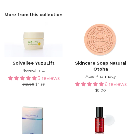
More from this collection
SolVallee YuzuLift
Skincare Soap Natural
Otoha
Revival Inc.
Apis Pharmacy
5 reviews
6 reviews
Regular
$18.00
Sale
$4.99
price
price
Regular
$8.00
price