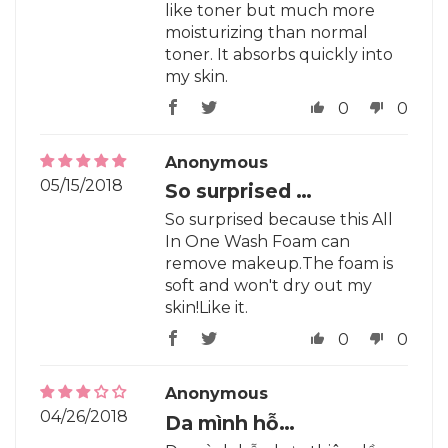
like toner but much more
moisturizing than normal
toner. It absorbs quickly into
my skin.
0
0
Anonymous
05/15/2018
So surprised …
So surprised because this All
In One Wash Foam can
remove makeup.The foam is
soft and won't dry out my
skin!Like it.
0
0
Anonymous
04/26/2018
Da mình hỗ…