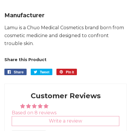
Manufacturer
Lamu is a Chuo Medical Cosmetics brand born from
cosmetic medicine and designed to confront
trouble skin.
Share this Product
Share
Share
Tweet
Tweet
Pin it
Pin
on
on
on
Facebook
Twitter
Pinterest
Customer Reviews
Based on 8 reviews
Write a review