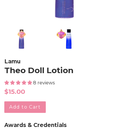
Lamu
Theo Doll Lotion
8 reviews
Regular
$15.00
price
Add to Cart
Awards & Credentials