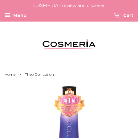
COSMERIA - review and discover
Menu
Cart
›
Home
Theo Doll Lotion