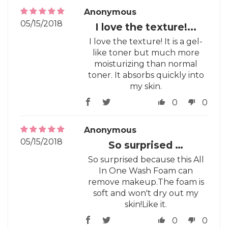
Anonymous
05/15/2018
I love the texture!...
I love the texture! It is a gel-
like toner but much more
moisturizing than normal
toner. It absorbs quickly into
my skin.
0
0
Anonymous
05/15/2018
So surprised …
So surprised because this All
In One Wash Foam can
remove makeup.The foam is
soft and won't dry out my
skin!Like it.
0
0