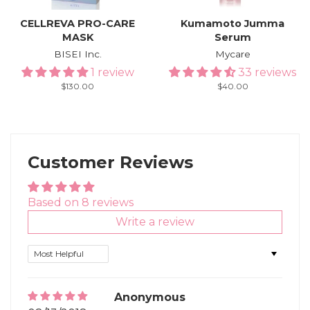
CELLREVA PRO-CARE
Kumamoto Jumma
MASK
Serum
BISEI Inc.
Mycare
1 review
33 reviews
Regular
$130.00
Regular
$40.00
price
price
Customer Reviews
Based on 8 reviews
Write a review
Sort by
Anonymous