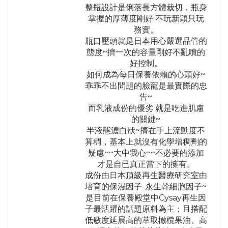
整瓶設計是俐落長方體栽切，瓶身
掌握的厚薄度剛好 不玩新穎只玩
務實。
瓶口壓頭就是日本用心嚴選品管的
態度~擠一次的容量剛好不亂噴的
好控制。
如何成為每日保養依賴的心頭好~
乖乖不出問題的臉寵是最實際的忠
告~
而乳液成份的優劣 就是吃進肌慮
的關鍵~
半液態濃白狀~擠在手上流動度不
算稠，基本上就沒有化學增稠劑的
疑慮~~大中我心~~不必要的添加
才是自已真正當下的擁有。
成份由日本頂級再生醫療研究室由
培育的保濕因子-永生幹細胞因子~
是目前在保養殿堂中Cysay再生因
子最活躍的話題原料為主；且搭配
低敏度延展高的萃取橄欖果油、高