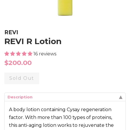
REVI
REVI R Lotion
16 reviews
Regular
$200.00
price
Sold Out
Description
A body lotion containing Cysay regeneration
factor. With more than 100 types of proteins,
this anti-aging lotion works to rejuvenate the