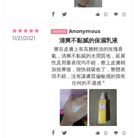
0
0
Anonymous
11/21/2021
清爽不黏膩的保濕乳液
擦在皮膚上有高雅輕淡的玫瑰香
氣，清爽不黏膩的水潤質地，延展
性及用量表現均不錯，擦上皮膚稍
加按摩後，很快就吸收了，整體表
現不錯，沒有讓膚質偏敏感的我有
任何的不適感 °
0
0