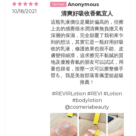
Anonymous
10/18/2021
清爽好吸收香氣宜人
這瓶乳液價位是屬於偏高的，但擦
上去的感覺很水潤清爽無負擔又有
深層的保濕，完全顛覆了我初來乍
到的想法，其實它是一瓶好用好吸
收的乳液，修護效果也很不錯、皮
膚變得細滑，追求擦完不黏膩的質
地及優雅香氣的朋友可以試試，用
量也很省，按壓一次可以擦整條手
臂💪。我是美妝部落客佩雯姐超級
推薦！
#REVIRLotion #REVI #Lotion
#bodylotion
@cosmeriabeauty