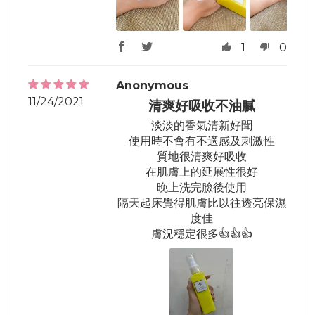
1
0
Anonymous
11/24/2021
清爽好吸收不油膩
淡淡的香氣清新好聞
使用時不會有不適感及刺激性
質地很清爽好吸收
在肌膚上的延展性很好
晚上洗完臉後使用
隔天起床覺得肌膚比以往透亮保濕
度佳
膚況穩定很多👍👍👍