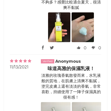
不夠多？感覺比較適合夏天，很清
爽不黏膩
0
0
Anonymous
11/13/2021
味道高雅的保濕乳液！
淡雅的玫瑰香氣散發而來，水乳液
般的質地，在肌膚上清爽不黏膩，
塗完皮膚上還有淡淡的香氣，非常
喜歡，持續使用了一陣子保濕真的
很有感！