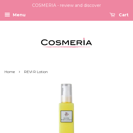
COSMERIA - review and discover
Menu
Cart
›
Home
REVI R Lotion