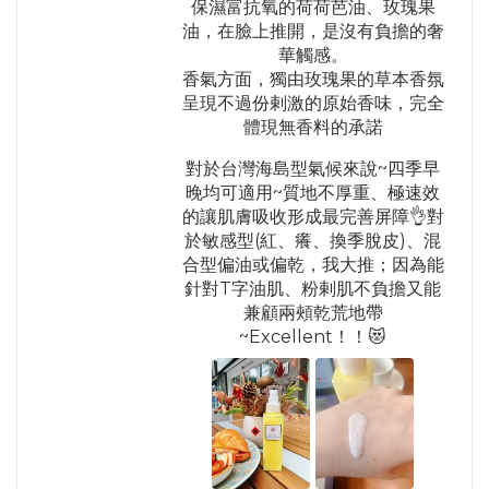
保濕富抗氧的荷荷芭油、玫瑰果
油，在臉上推開，是沒有負擔的奢
華觸感。
香氣方面，獨由玫瑰果的草本香氛
呈現不過份剌激的原始香味，完全
體現無香料的承諾
對於台灣海島型氣候來說~四季早
晚均可適用~質地不厚重、極速效
的讓肌膚吸收形成最完善屏障👌對
於敏感型(紅、癢、換季脫皮)、混
合型偏油或偏乾，我大推；因為能
針對T字油肌、粉剌肌不負擔又能
兼顧兩頰乾荒地帶
~Excellent！！😻