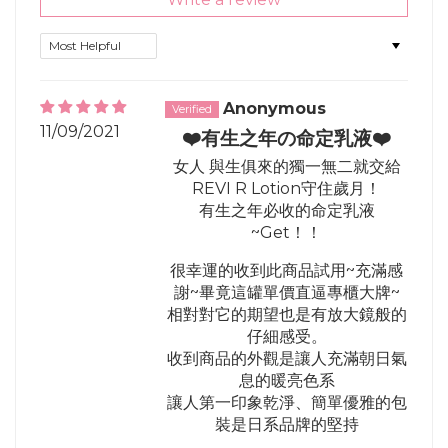
Sort by
Anonymous
11/09/2021
❤️有生之年の命定乳液❤️
女人 與生俱來的獨一無二就交給
REVI R Lotion守住歲月！
有生之年必收的命定乳液
~Get！！
很幸運的收到此商品試用~充滿感
謝~畢竟這罐單價直逼專櫃大牌~
相對對它的期望也是有放大鏡般的
仔細感受。
收到商品的外觀是讓人充滿朝日氣
息的暖亮色系
讓人第一印象乾淨、簡單優雅的包
裝是日系品牌的堅持