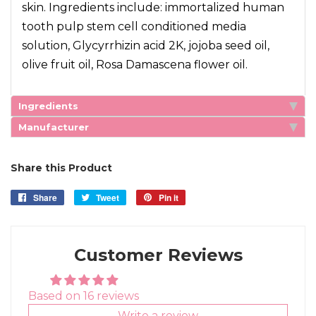
skin. Ingredients include: immortalized human
tooth pulp stem cell conditioned media
solution, Glycyrrhizin acid 2K, jojoba seed oil,
olive fruit oil, Rosa Damascena flower oil.
Ingredients
Manufacturer
Share this Product
Share
Share
Tweet
Tweet
Pin it
Pin
on
on
on
Facebook
Twitter
Pinterest
Customer Reviews
Based on 16 reviews
Write a review