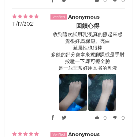
0
0
Anonymous
11/17/2021
回饋心得
收到這次試用乳液,真的擦起來感
覺很好,既保濕、亮白
延展性也很棒
多餘的部分會拿來擦腳踝或是手肘
按壓一下,即可擦全臉
是一瓶非常好用又省的乳液
0
0
Anonymous