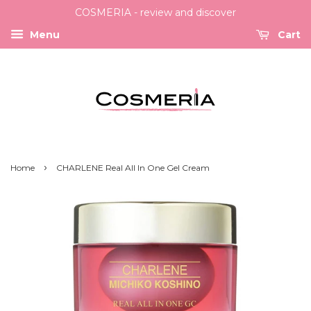
COSMERIA - review and discover
Menu
Cart
›
Home
CHARLENE Real All In One Gel Cream