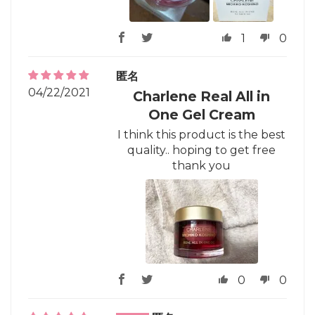
1
0
匿名
04/22/2021
Charlene Real All in
One Gel Cream
I think this product is the best
quality.. hoping to get free
thank you
0
0