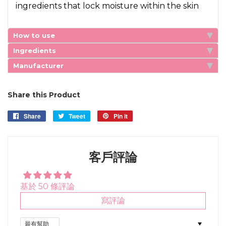
ingredients that lock moisture within the skin
How to use
Ingredients
Manufacturer
Share this Product
Share
Share
Tweet
Tweet
Pin it
Pin
on
on
on
Facebook
Twitter
Pinterest
客戶評論
基於 50 條評論
寫評論
Sort by