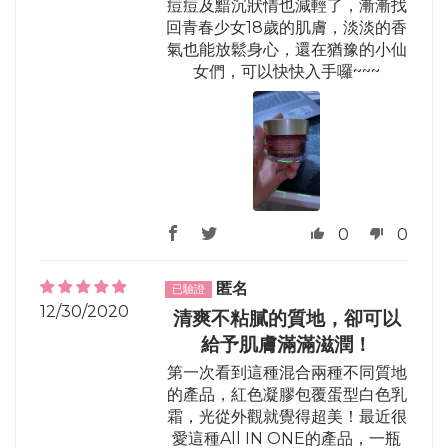
痘痘及黯沉狀情也減輕了，漸漸找
回青春少女18歲的肌膚，淡淡的香
氣也能放鬆身心，還在猶豫的小仙
女們，可以快快入手囉~~~
0
0
匿名
12/30/2020
清爽不粘膩的質地，卻可以
給予肌膚滿滿滋潤！
第一次看到這種混合兩種不同質地
的產品，紅色凝膠包覆蛋型白色乳
霜，光從外觀就覺得超美！最近很
愛這種All IN ONE的產品，一瓶