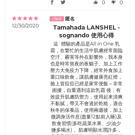
0
0
匿名
12/30/2020
Tamahada LANSHEL -
sognando 使用心得
這ˋ體驗的產品是All in One 乳
霜，在繁忙的生活中肌膚經常面臨
空汙、霾害等外在影響外，我本身
也是時常熬夜的夜貓子、加上工作
壓力大免疫力下降，經常外食加上
重口味飲食，讓肌膚健康亮紅燈，
臉上冒痘痘已經是家常便飯～非常
困擾，自重遇到這款乳霜 後，有
效提升肌膚防禦力，使用起來清爽
不黏膩，帶又不會過於乾糙，適合
秋冬的保養品，使用兩週後，加上
微調身活作息(盡量12點前入睡)及
飲食習慣(多吃蔬菜水果、少油少
鹽多喝水)， 肌膚明顯水潤許多，