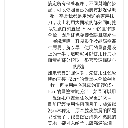
搞定所有保養程序，不同質地的搭
配，可以依照自己的膚質狀況做調
整，平常我都是用附送的專用抹
刀，晚上利用大面積的部分同時挖
取紅跟白約直徑1.5-3cm的量塗抹
全臉，因為紅色凝膠會讓肌膚產生
一層保護膜，容易跟化妝品衝突產
生屑屑，所以早上使用的量會是晚
上的一半，這時就可以使用抹刀小
面積的部分挖取，很喜歡這樣貼心
的設計！
如果想要加強保養，先使用紅色凝
膠約直徑1-2cm的量塗抹全臉至吸
收，再使用白色乳霜約直徑0.5-
1cm的量塗抹於臉部，如果可以用
溫熱毛巾覆蓋住效果更加乘～
目前已經使用快兩個月了，膚質狀
況非常穩定，原本脫皮脫屑的問題
都改善了，很喜歡它清爽不粘膩的
質地，卻可以給予肌膚滿滿滋潤！