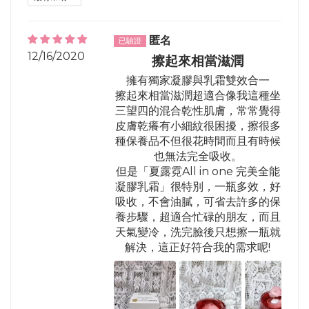
匿名
12/16/2020
擦起來相當滋潤
擁有獨家凝膠與乳霜雙效合一
擦起來相當滋潤超適合像我這種坐
三望四的混合乾性肌膚，常常覺得
皮膚乾癢有小細紋很困擾，擦很多
種保養品不但很花時間而且有時候
也無法完全吸收。
但是「夏露霓All in one 完美全能
凝膠乳霜」很特別，一瓶多效，好
吸收，不會油膩，可省去許多的保
養步驟，超適合忙碌的朋友，而且
天氣變冷，洗完臉後只想擦一瓶就
解決，這正好符合我的需求呢!