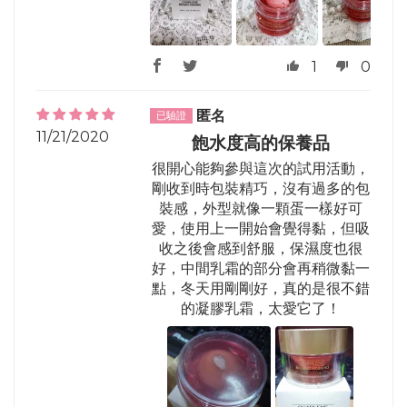
1
0
匿名
11/21/2020
飽水度高的保養品
很開心能夠參與這次的試用活動，
剛收到時包裝精巧，沒有過多的包
裝感，外型就像一顆蛋一樣好可
愛，使用上一開始會覺得黏，但吸
收之後會感到舒服，保濕度也很
好，中間乳霜的部分會再稍微黏一
點，冬天用剛剛好，真的是很不錯
的凝膠乳霜，太愛它了！