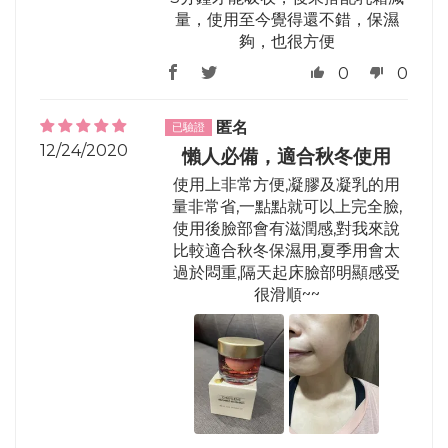
量，使用至今覺得還不錯，保濕
夠，也很方便
0
0
匿名
12/24/2020
懶人必備，適合秋冬使用
使用上非常方便,凝膠及凝乳的用
量非常省,一點點就可以上完全臉,
使用後臉部會有滋潤感,對我來說
比較適合秋冬保濕用,夏季用會太
過於悶重,隔天起床臉部明顯感受
很滑順~~