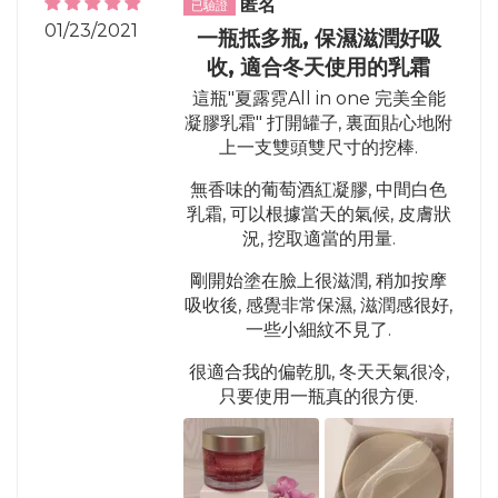
匿名
01/23/2021
一瓶抵多瓶, 保濕滋潤好吸
收, 適合冬天使用的乳霜
這瓶"夏露霓All in one 完美全能
凝膠乳霜" 打開罐子, 裏面貼心地附
上一支雙頭雙尺寸的挖棒.
無香味的葡萄酒紅凝膠, 中間白色
乳霜, 可以根據當天的氣候, 皮膚狀
況, 挖取適當的用量.
剛開始塗在臉上很滋潤, 稍加按摩
吸收後, 感覺非常保濕, 滋潤感很好,
一些小細紋不見了.
很適合我的偏乾肌, 冬天天氣很冷,
只要使用一瓶真的很方便.