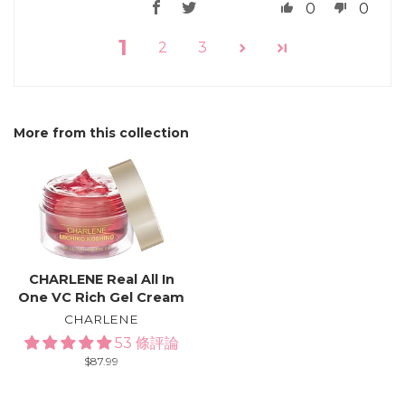
0
0
1
2
3
More from this collection
CHARLENE Real All In
One VC Rich Gel Cream
CHARLENE
53 條評論
Regular
$87.99
price