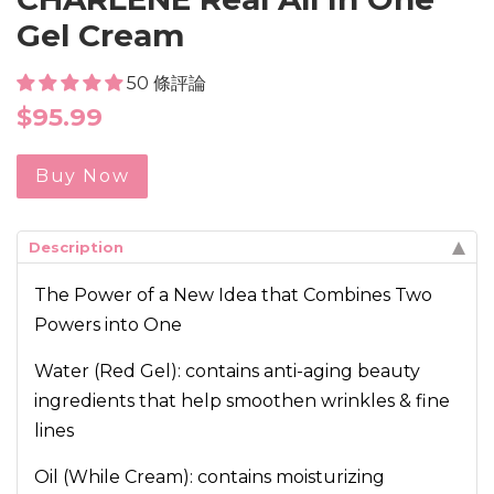
Gel Cream
50 條評論
Regular
$95.99
price
Buy Now
Description
The Power of a New Idea that Combines Two
Powers into One
Water (Red Gel): contains anti-aging beauty
ingredients that help smoothen wrinkles & fine
lines
Oil (While Cream): contains moisturizing