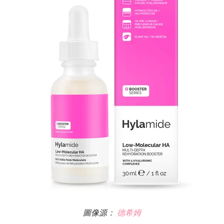
圖像源：
德希姆