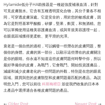
Hylamide低分子HA助推器是一種超強度補液血清，針對
可見皮膚脫水。它含有五種透明質化合物，其分子量各不相
同，可穿透皮膚深處。它是安全的，用於您的敏感皮膚，因
為它是對羥基苯甲酸酯，矽膠，堅果，麩質，和無酒精。您
可以單獨使用這種美容護膚血清，或與常規美容護理一起，
在眼底區域獲得更柔軟、更平滑的光澤。
衰老是一個自然的過程，可以觸發一些潛在的皮膚問題，整
個你的身體。皮膚的第一部分，以顯示這些潛在的皮膚關注
是你的眼睛。你永遠不知道這些皮膚問題何時擊中你，所以
最好準備你的皮膚，為戰鬥，它會戰鬥。開始投資護膚品，
減緩和減少皮膚老化的一些問題的外觀，特別是在您的眼底
區域。購買與您的皮膚類型和皮膚問題最匹配的產品。為説
明您入門，您可以前往
科斯梅裡亞
並從我們收集的日本本
土產品中選擇適合各種皮膚問題的產品。
←
Older Post
Newer Post
→