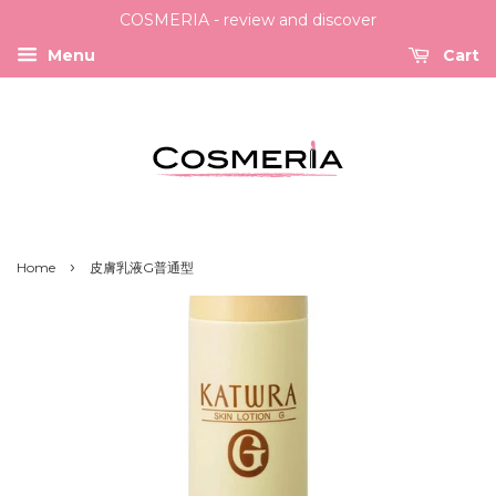
COSMERIA - review and discover
Menu
Cart
›
Home
皮膚乳液G普通型