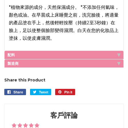
*植物來源的成分，天然保濕成分。 *不添加任何氣味，
顏色或油。在早晨或上床睡覺之前，洗完臉後，將適量
的產品塗在手上，然後輕輕按壓（持續2至3秒鐘）在
臉上，足以使整個臉部變得濕潤。白天在您的化妝品上
塗抹，以使皮膚濕潤。
配料
製造商
Share this Product
Share
Share
Tweet
Tweet
Pin it
Pin
on
on
on
Facebook
Twitter
Pinterest
客戶評論