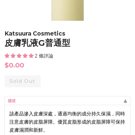
Katsuura Cosmetics
皮膚乳液G普通型
2 條評論
Regular
$0.00
price
Sold Out
描述
該產品滲入皮膚深處，通過均衡的成分持久保濕，同時
注意皮膚的皮脂屏障。優質皮脂形成的皮脂屏障可保持
皮膚濕潤和新鮮。