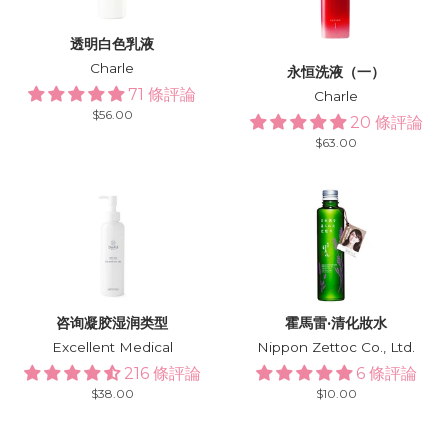
透明白色乳液
Charle
永恒洗液（一）
71 條評論
Charle
Regular
$56.00
20 條評論
price
Regular
$63.00
price
咨询凝胶湿润类型
霍馬雷·清化妝水
Excellent Medical
Nippon Zettoc Co., Ltd.
216 條評論
6 條評論
Regular
$38.00
Regular
$10.00
price
price