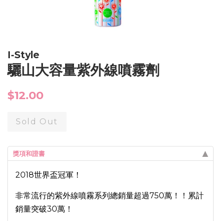
I-Style
驪山大容量紫外線噴霧劑
Regular
$12.00
price
Sold Out
獎項和證書
2018世界盃冠軍！
非常流行的紫外線噴霧系列總銷量超過750萬！！累計
銷量突破30萬！