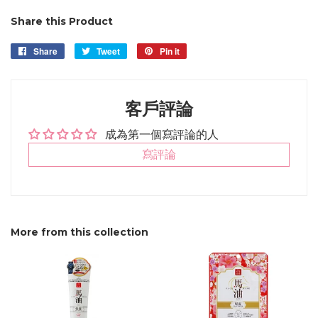
Share this Product
Share
Share
Tweet
Tweet
Pin it
Pin
on
on
on
Facebook
Twitter
Pinterest
客戶評論
成為第一個寫評論的人
寫評論
More from this collection