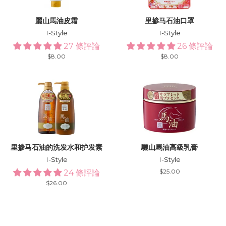
麗山馬油皮霜
里掺马石油口罩
I-Style
I-Style
27 條評論
26 條評論
Regular
$8.00
Regular
$8.00
price
price
里掺马石油的洗发水和护发素
驪山馬油高級乳膏
I-Style
I-Style
Regular
$25.00
24 條評論
price
Regular
$26.00
price