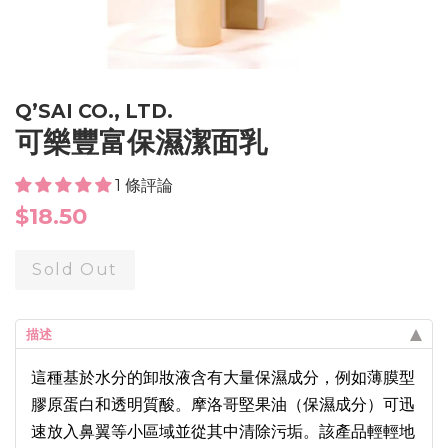
Q’SAI CO., LTD.
可樂豐富保濕潔面乳
1 條評論
Regular
$18.50
price
Sold Out
描述
這種基於水分的卸妝液含有大量保濕成分，例如薄膜型
膠原蛋白和透明質酸。摩洛哥堅果油（保濕成分）可迅
速放入鼻翼等小區域並從其中清除污垢。該產品輕輕地