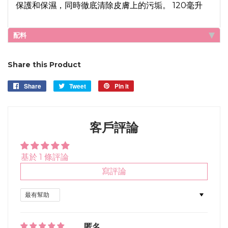
保護和保濕，同時徹底清除皮膚上的污垢。 120毫升
配料
Share this Product
Share
Share
Tweet
Tweet
Pin it
Pin
on
on
on
Facebook
Twitter
Pinterest
客戶評論
基於 1 條評論
寫評論
Sort by
匿名