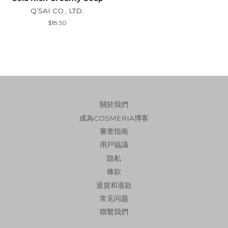
Q’SAI CO., LTD.
Regular
$18.50
price
關於我們
成為COSMERIA博客
審查指南
用戶協議
隐私
條款
退貨和退款
常见问题
聯繫我們