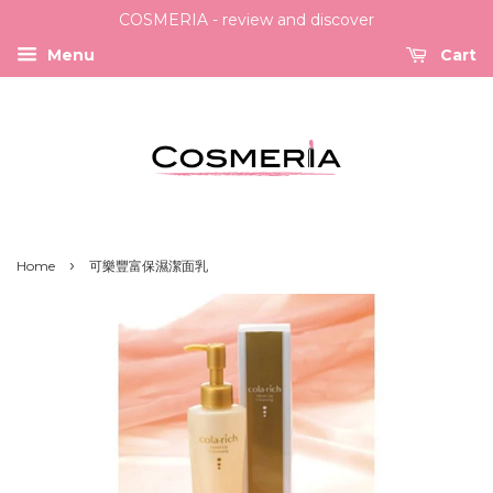
COSMERIA - review and discover
Menu
Cart
›
Home
可樂豐富保濕潔面乳