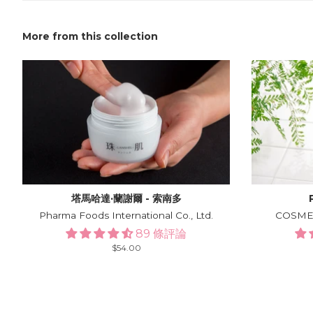
More from this collection
塔馬哈達·蘭謝爾 - 索南多
Pharma Foods International Co., Ltd.
COSMERI
89 條評論
Regular
$54.00
price