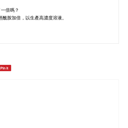
了一倍嗎？
其神經酰胺加倍，以生產高濃度溶液。
Pin it
Pin
on
Pinterest