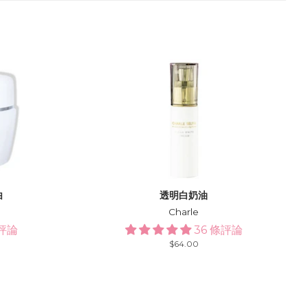
白
透明白奶油
Charle
條評論
36 條評論
Regular
$64.00
price