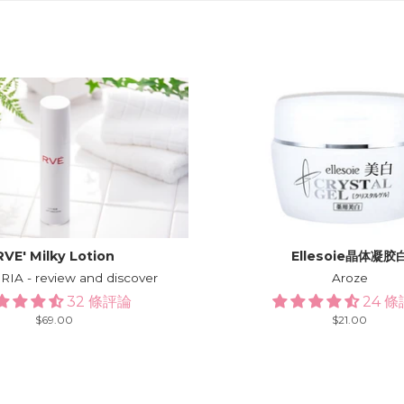
RVE′ Milky Lotion
Ellesoie晶体凝胶
A - review and discover
Aroze
32 條評論
24 
Regular
$69.00
Regular
$21.00
price
price