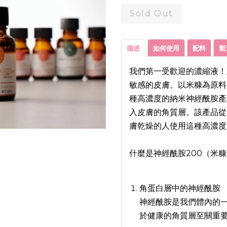
Sold Out
描述
如何使用
配料
製
我們第一受歡迎的濃縮液！
敏感的皮膚。以米糠為原料
種高濃度的納米神經酰胺產
入皮膚的角質層。該產品從
膚乾燥的人使用這種高濃度
什麼是神經酰胺200（米
角蛋白層中的神經酰胺
神經酰胺是我們體內的
於健康的角質層至關重