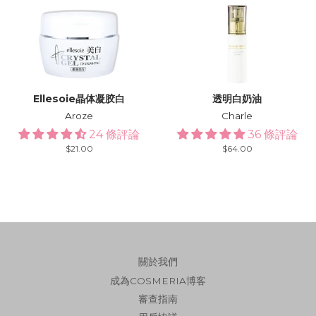
Ellesoie晶体凝胶白
透明白奶油
Aroze
Charle
24 條評論
36 條評論
Regular
$21.00
Regular
$64.00
price
price
關於我們
成為COSMERIA博客
審查指南