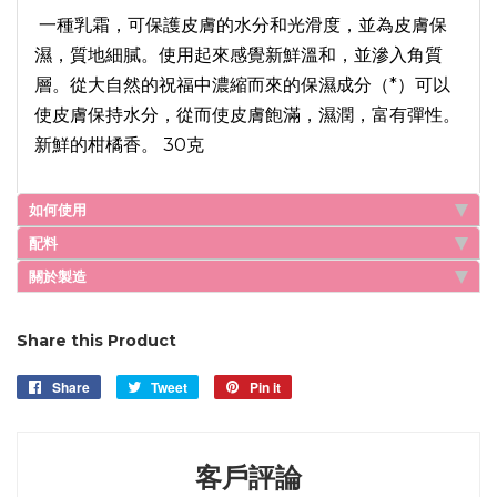
一種乳霜，可保護皮膚的水分和光滑度，並為皮膚保
濕，質地細膩。使用起來感覺新鮮溫和，並滲入角質
層。從大自然的祝福中濃縮而來的保濕成分（*）可以
使皮膚保持水分，從而使皮膚飽滿，濕潤，富有彈性。
新鮮的柑橘香。 30克
如何使用
配料
關於製造
Share this Product
Share
Share
Tweet
Tweet
Pin it
Pin
on
on
on
Facebook
Twitter
Pinterest
客戶評論