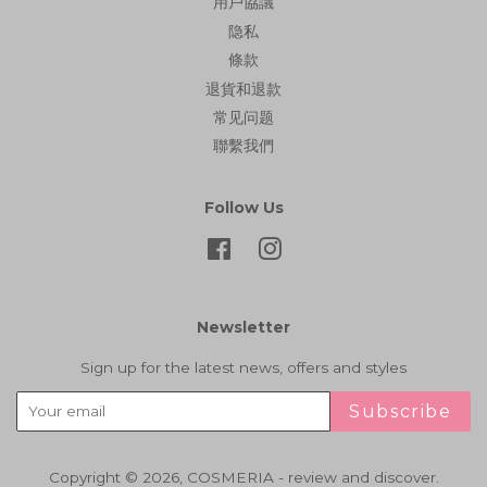
用戶協議
隐私
條款
退貨和退款
常见问题
聯繫我們
Follow Us
Facebook
Instagram
Newsletter
Sign up for the latest news, offers and styles
Subscribe
Copyright © 2026,
COSMERIA - review and discover
.