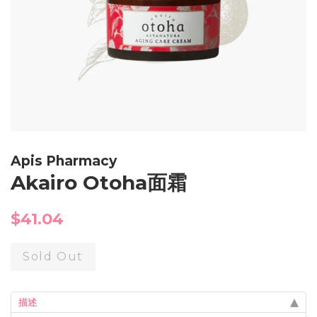
Apis Pharmacy
Akairo Otoha面霜
Regular
$41.04
price
Sold Out
描述