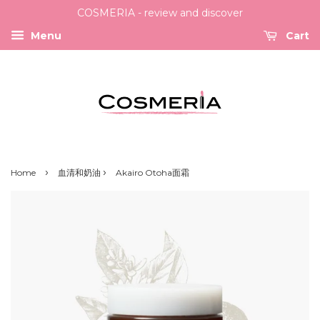
COSMERIA - review and discover
Menu
Cart
›
›
Home
血清和奶油
Akairo Otoha面霜