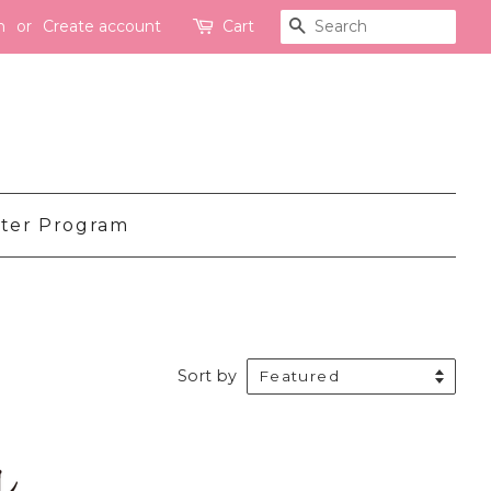
n
or
Create account
Cart
Search
ter Program
Sort by