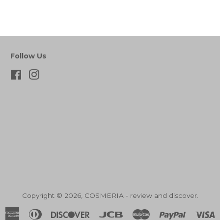
Follow Us
Facebook
Instagram
Copyright © 2026,
COSMERIA - review and discover
.
American
Diners
Discover
Jcb
Master
Paypal
V