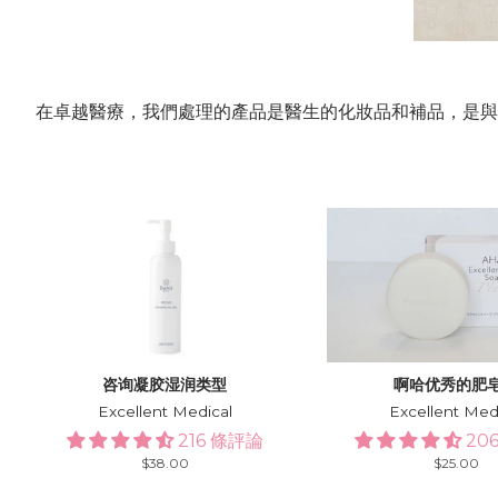
在卓越醫療，我們處理的產品是醫生的化妝品和補品，是與
咨询凝胶湿润类型
啊哈优秀的肥
Excellent Medical
Excellent Med
216 條評論
20
Regular
$38.00
Regular
$25.00
price
price