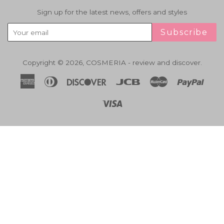
Sign up for the latest news, offers and styles
Subscribe
Copyright © 2026,
COSMERIA - review and discover
.
American
Diners
Discover
Jcb
Master
Paypa
Express
Club
Visa