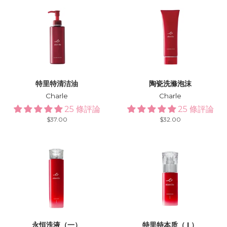
特里特清洁油
陶瓷洗滌泡沫
Charle
Charle
25 條評論
25 條評論
Regular
$37.00
Regular
$32.00
price
price
永恒洗液（一）
特里特本质（ I ）