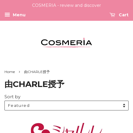
COSMERIA - review and discover
Menu
Cart
›
Home
由CHARLE授予
由CHARLE授予
Sort by