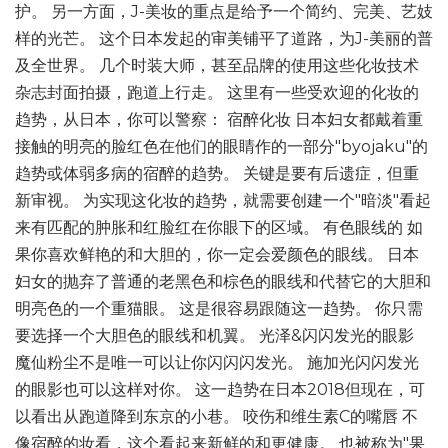
护。 另一方面，J-美妆的重点是给予一个简约、完美、艺妓
样的光芒。 这个日本发起的审美铺平了道路，为J-美丽的普
及全世界。 几个时装大师，甚至品牌的使用这些化妆技术
杂志封面拍摄，跑道上行走。 这里有一些受欢迎的化妆的
趋势，从日本，你可以警察： 宿醉化妆 日本妇女都戴着重
接触的明亮的脸红色在他们的眼睛作的一部分"byojaku"的
趋势或体弱多病的宿醉的趋势。 关键是要有后遗症，但重
新审视。 为实现这化妆的趋势，就需要创建一个"暗淡"看起
来有匹配的肿胀和红脸红在你眼下的区域。 有色眼线的 如
果你喜欢鲜艳的和大胆的，你一定会爱颜色的眼线。 日本
妇女的抛弃了普通的老黑色和棕色的眼线和代替它的大胆和
明亮色的一个重猫眼。 这是很容易跟随这一趋势。 你只需
要选择一个大胆色的眼线和机翼。 光泽&闪闪发光的眼影
魔仙粉尘不是唯一可以让你闪闪闪发光。 施加光闪闪发光
的眼影也可以这样对你。 这一趋势在日本2018但现在，可
以看出从跑道降到东京的小巷。 咬伤和维生素C的嘴唇 不
像宿醉的妆看，这个看起来新鲜的和更健康。 也被称为"果