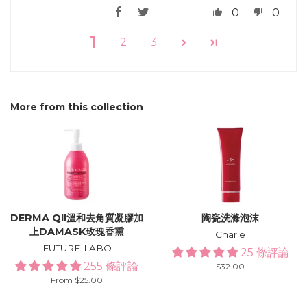
0
0
1
2
3
More from this collection
DERMA QII溫和去角質凝膠加
陶瓷洗滌泡沫
上DAMASK玫瑰香熏
Charle
FUTURE LABO
25 條評論
255 條評論
Regular
$32.00
price
From $25.00