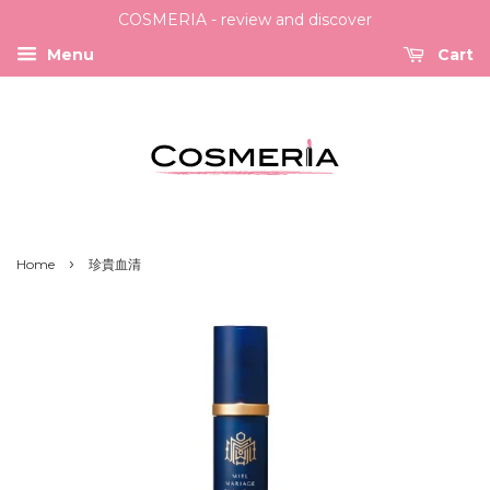
COSMERIA - review and discover
Menu
Cart
›
Home
珍貴血清