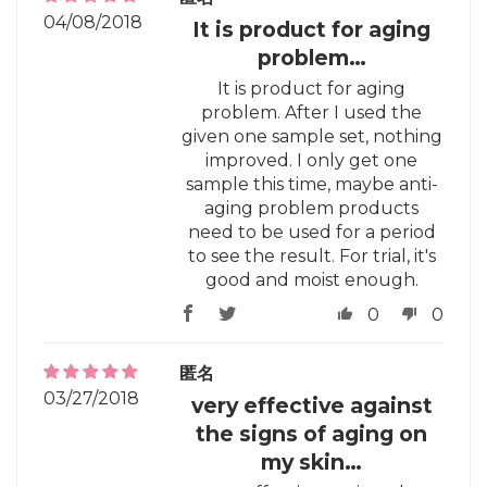
04/08/2018
It is product for aging
problem…
It is product for aging
problem. After I used the
given one sample set, nothing
improved. I only get one
sample this time, maybe anti-
aging problem products
need to be used for a period
to see the result. For trial, it's
good and moist enough.
0
0
匿名
03/27/2018
very effective against
the signs of aging on
my skin…