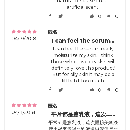
natural because I hate
artificial scent.
0
0
匿名
04/19/2018
I can feel the serum…
I can feel the serum really
moisturize my skin. I think
those who have dry skin will
definitely love this product!
But for oily skin it may be a
little bit too much.
0
0
匿名
04/11/2018
平常都是擦乳液，這次……
平常都是擦乳液，這次體驗美容液
使用起來覺得比乳液還滋潤但是比