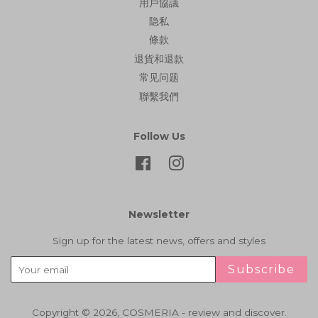
用戶協議
隐私
條款
退貨和退款
常见问题
聯繫我們
Follow Us
Facebook
Instagram
Newsletter
Sign up for the latest news, offers and styles
Subscribe
Copyright © 2026,
COSMERIA - review and discover
.