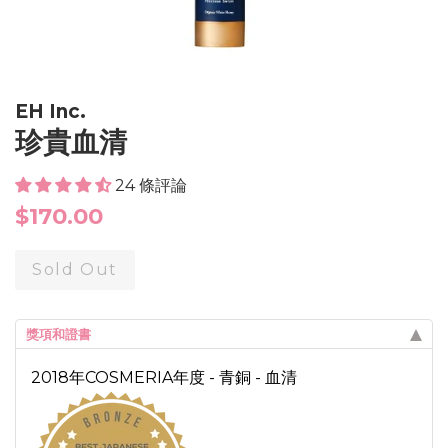
EH Inc.
珍貴血清
24 條評論
Regular
$170.00
price
Sold Out
獎項和證書
2018年COSMERIA年度 - 青銅 - 血清