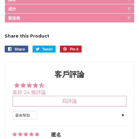
成分
製造商
Share this Product
Share
Share
Tweet
Tweet
Pin it
Pin
on
on
on
Facebook
Twitter
Pinterest
客戶評論
基於 24 條評論
寫評論
Sort by
匿名