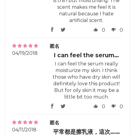
is thin but moisturising. The
scent makes me feel it is
natural because I hate
artificial scent.
0
0
匿名
04/19/2018
I can feel the serum…
I can feel the serum really
moisturize my skin. I think
those who have dry skin will
definitely love this product!
But for oily skin it may be a
little bit too much.
0
0
匿名
04/11/2018
平常都是擦乳液，這次……