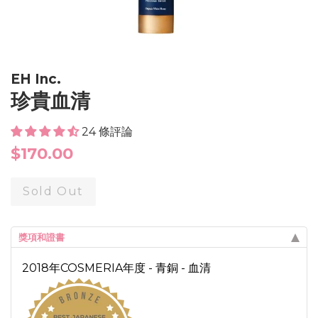
EH Inc.
珍貴血清
24 條評論
Regular
$170.00
price
Sold Out
獎項和證書
2018年COSMERIA年度 - 青銅 - 血清