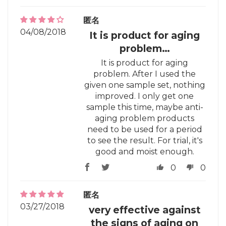
匿名
04/08/2018
It is product for aging
problem…
It is product for aging
problem. After I used the
given one sample set, nothing
improved. I only get one
sample this time, maybe anti-
aging problem products
need to be used for a period
to see the result. For trial, it's
good and moist enough.
0
0
匿名
03/27/2018
very effective against
the signs of aging on