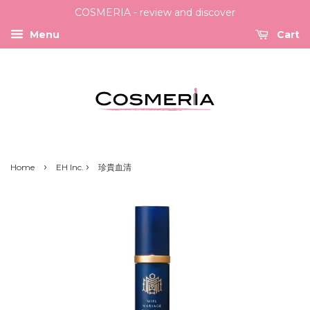
COSMERIA - review and discover
Menu
Cart
›
›
Home
EH Inc.
珍貴血清