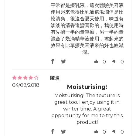
平常都是擦乳液，這次體驗美容液
使用起來覺得比乳液還滋潤但是比
較清爽，很適合夏天使用，味道有
淡淡的清香還蠻喜歡的，我使用時
有先擠一半的量單擦，另一半的量
混合了幾滴精華液使用，擦起來的
效果有比單擦美容液來的好也較滋
潤。
0
0
匿名
04/09/2018
Moisturising!
Moisturising! The texture is
great too. I enjoy using it in
winter time. A great
opportunity for me to try this
product!
0
0