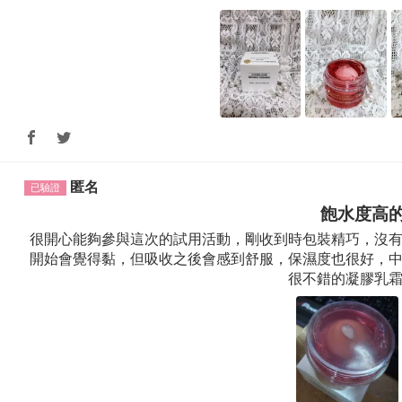
匿名
飽水度高
很開心能夠參與這次的試用活動，剛收到時包裝精巧，沒
開始會覺得黏，但吸收之後會感到舒服，保濕度也很好，
很不錯的凝膠乳