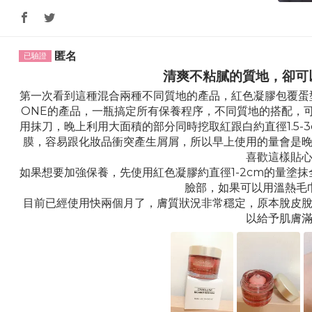
匿名
清爽不粘膩的質地，卻可
第一次看到這種混合兩種不同質地的產品，紅色凝膠包覆蛋型
ONE的產品，一瓶搞定所有保養程序，不同質地的搭配，
用抹刀，晚上利用大面積的部分同時挖取紅跟白約直徑1.5
膜，容易跟化妝品衝突產生屑屑，所以早上使用的量會是
喜歡這樣貼
如果想要加強保養，先使用紅色凝膠約直徑1-2cm的量塗抹全
臉部，如果可以用溫熱毛
目前已經使用快兩個月了，膚質狀況非常穩定，原本脫皮
以給予肌膚