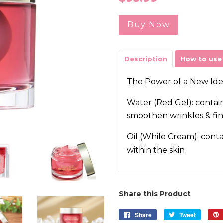
price
Buy Now
Description
How to use
The Power of a New Ide
Water (Red Gel): contai
smoothen wrinkles & fin
Oil (While Cream): conta
within the skin
Share this Product
Share
Share
Tweet
Tweet