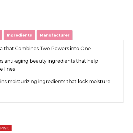
Ingredients
Manufacturer
a that Combines Two Powers into One
ns anti-aging beauty ingredients that help
e lines
ins moisturizing ingredients that lock moisture
Pin it
Pin