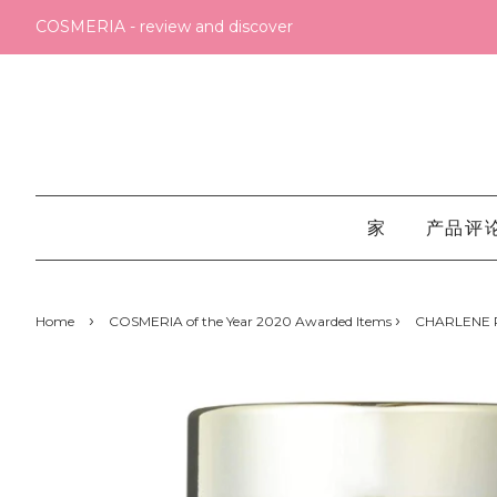
COSMERIA - review and discover
家
产品评
›
›
Home
COSMERIA of the Year 2020 Awarded Items
CHARLENE Re