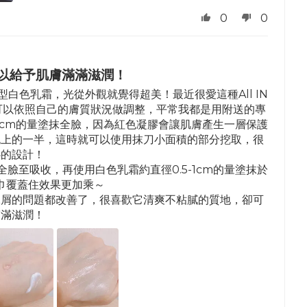
0
0
以給予肌膚滿滿滋潤！
白色乳霜，光從外觀就覺得超美！最近很愛這種All IN
可以依照自己的膚質狀況做調整，平常我都是用附送的專
-3cm的量塗抹全臉，因為紅色凝膠會讓肌膚產生一層保護
晚上的一半，這時就可以使用抹刀小面積的部分挖取，很
心的設計！
臉至吸收，再使用白色乳霜約直徑0.5-1cm的量塗抹於
巾覆蓋住效果更加乘～
脫屑的問題都改善了，很喜歡它清爽不粘膩的質地，卻可
滿滿滋潤！