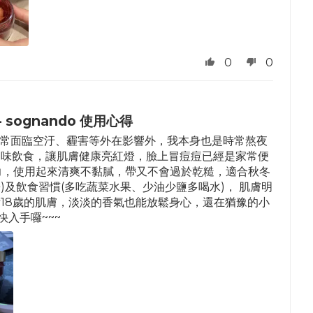
0
0
- sognando 使用心得
肌膚經常面臨空汙、霾害等外在影響外，我本身也是時常熬夜
口味飲食，讓肌膚健康亮紅燈，臉上冒痘痘已經是家常便
力，使用起來清爽不黏膩，帶又不會過於乾糙，適合秋冬
)及飲食習慣(多吃蔬菜水果、少油少鹽多喝水)， 肌膚明
18歲的肌膚，淡淡的香氣也能放鬆身心，還在猶豫的小
入手囉~~~