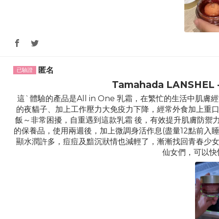
匿名
Tamahada LANSHEL 
這ˋ體驗的產品是All in One 乳霜，在繁忙的生活中
的夜貓子、加上工作壓力大免疫力下降，經常外食加上重
飯～非常困擾，自重遇到這款乳霜 後，有效提升肌膚防禦
的保養品，使用兩週後，加上微調身活作息(盡量12點前入睡
顯水潤許多，痘痘及黯沉狀情也減輕了，漸漸找回青春少女
仙女們，可以快快