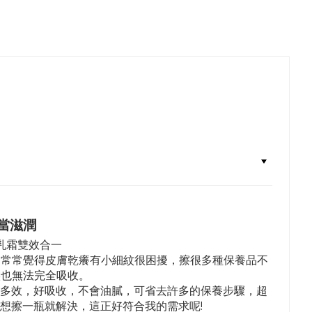
on
Pinterest
當滋潤
乳霜雙效合一
，常常覺得皮膚乾癢有小細紋很困擾，擦很多種保養品不
候也無法完全吸收。
，一瓶多效，好吸收，不會油膩，可省去許多的保養步驟，超
想擦一瓶就解決，這正好符合我的需求呢!