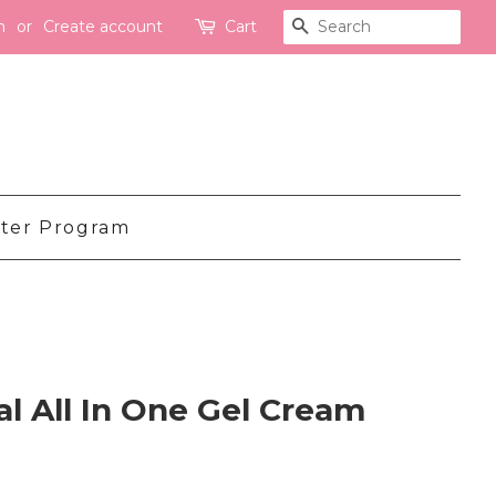
n
or
Create account
Cart
Search
ter Program
 All In One Gel Cream