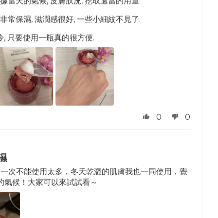
據當天的氣候, 皮膚狀況, 挖取適當的用量.
非常保濕, 滋潤感很好, 一些小細紋不見了.
, 只要使用一瓶真的很方便.
0
0
濕
，一次不能使用太多，冬天乾澀的肌膚我也一同使用，覺
的氣候！大家可以來試試看～