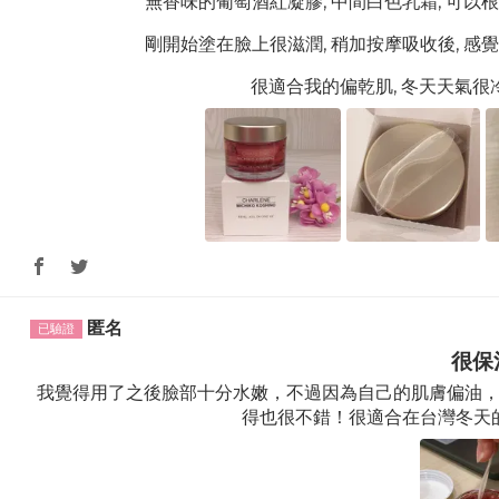
無香味的葡萄酒紅凝膠, 中間白色乳霜, 可以根
剛開始塗在臉上很滋潤, 稍加按摩吸收後, 感覺
很適合我的偏乾肌, 冬天天氣很冷
匿名
很保
我覺得用了之後臉部十分水嫩，不過因為自己的肌膚偏油
得也很不錯！很適合在台灣冬天