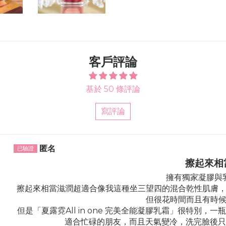
on
on
Facebook
Twitter
客戶評論
基於 50 條評論
寫評論
Sort by
匿名
擦起來相
擁有獨家凝膠與
擦起來相當滋潤超適合像我這種坐三望四的混合乾性肌膚
但很花時間而且有時
但是「夏露霓All in one 完美全能凝膠乳霜」很特別
適合忙碌的朋友，而且天氣變冷，洗完臉後只