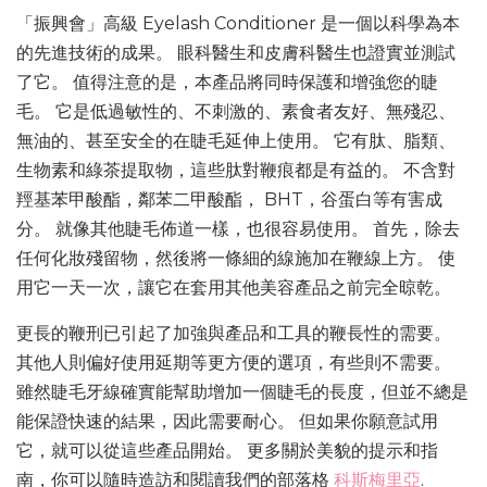
「振興會」高級 Eyelash Conditioner 是一個以科學為本
的先進技術的成果。 眼科醫生和皮膚科醫生也證實並測試
了它。 值得注意的是，本產品將同時保護和增強您的睫
毛。 它是低過敏性的、不刺激的、素食者友好、無殘忍、
無油的、甚至安全的在睫毛延伸上使用。 它有肽、脂類、
生物素和綠茶提取物，這些肽對鞭痕都是有益的。 不含對
羥基苯甲酸酯，鄰苯二甲酸酯， BHT，谷蛋白等有害成
分。 就像其他睫毛佈道一樣，也很容易使用。 首先，除去
任何化妝殘留物，然後將一條細的線施加在鞭線上方。 使
用它一天一次，讓它在套用其他美容產品之前完全晾乾。
更長的鞭刑已引起了加強與產品和工具的鞭長性的需要。
其他人則偏好使用延期等更方便的選項，有些則不需要。
雖然睫毛牙線確實能幫助增加一個睫毛的長度，但並不總是
能保證快速的結果，因此需要耐心。 但如果你願意試用
它，就可以從這些產品開始。 更多關於美貌的提示和指
南，你可以隨時造訪和閱讀我們的部落格
科斯梅里亞
.