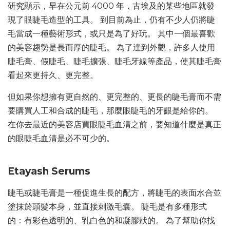
研究顯示，早在公元前 4000 年，古埃及的某些地區就發
現了眼睫毛造型的工具。 到目前為止，仍有不少人仍將睫
毛當成一種藝術形式，或只是為了好玩。 其中一個最喜歡
的美容趨勢是長而厚的睫毛。 為了達到外觀，許多人使用
睫毛膏、假睫毛、睫毛擴張、睫毛牙線等產品，使其睫毛膏
看起來更持久、更完整。
但如果你想擁有更自然的、更完整的、更長的睫毛膏而不需
要購買人工和合成的睫毛，那麼眼睫毛的牙齦是給你的。
在你去最近的美容店買眼睫毛血清之前，要知道什麼是真正
的眼睫毛血清是必不可少的。
Etayash Serums
睫毛或睫毛膏是一種促進生長的配方，將睫毛的表面水合並
塗抹於頭髮本身，並直接刺激毛囊。 睫毛是有多種形式
的：有彩色透明的、乳白色的和凝膠狀的。 為了幫助你找