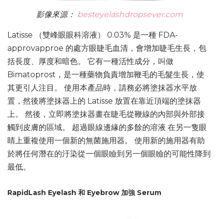
影像來源：
besteyelashdropsever.com
Latisse （雙峰眼眼科溶液） 0.03% 是一種 FDA-
approvapproe 的處方眼睫毛血清，會增加睫毛生長，包
括長度、厚度和暗色。 它有一種活性成分，叫做
Bimatoprost，是一種藥物負責增加鞭毛的毛髮生長，使
其更引人注目。 使用本產品時，請務必將塗抹器水平放
置，然後將塗抹器上的 Latisse 放置在靠近頂端的塗抹器
上。 然後，立即將塗抹器畫在睫毛從鞭線的內部與外部接
觸到皮膚的區域。 超過眼線邊緣的多餘的溶液 在另一隻眼
睛上重複使用一個新的無菌施用器。 使用新的施用器有助
於將任何潛在的汙染從一個眼瞼到另一個眼瞼的可能性降到
最低。
RapidLash Eyelash 和 Eyebrow 加強 Serum