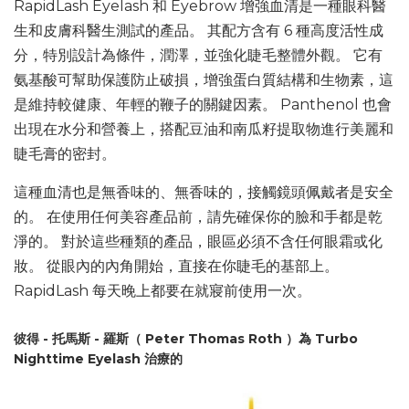
RapidLash Eyelash 和 Eyebrow 增強血清是一種眼科醫
生和皮膚科醫生測試的產品。 其配方含有 6 種高度活性成
分，特別設計為條件，潤澤，並強化睫毛整體外觀。 它有
氨基酸可幫助保護防止破損，增強蛋白質結構和生物素，這
是維持較健康、年輕的鞭子的關鍵因素。 Panthenol 也會
出現在水分和營養上，搭配豆油和南瓜籽提取物進行美麗和
睫毛膏的密封。
這種血清也是無香味的、無香味的，接觸鏡頭佩戴者是安全
的。 在使用任何美容產品前，請先確保你的臉和手都是乾
淨的。 對於這些種類的產品，眼區必須不含任何眼霜或化
妝。 從眼內的內角開始，直接在你睫毛的基部上。
RapidLash 每天晚上都要在就寢前使用一次。
彼得 - 托馬斯 - 羅斯（ Peter Thomas Roth ）為 Turbo
Nighttime Eyelash 治療的