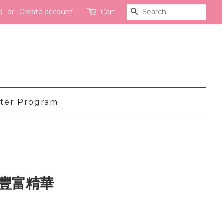
n
or
Create account
Cart
Search
ter Program
普豐富精華