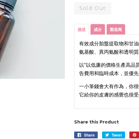
Sold Out
描述
成分
製造商
有效成分胎盤提取物和甘油
氨基酸、異丙氨酸和透明質
以"以低廉的價格生產高品
告費用和臨時成本，並優先
一小筆錢會大有作為，你很
它給你的皮膚的感覺也很受歡
Share this Product
Share
Share
Tweet
Tweet