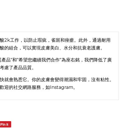
酸2k工作，以防止瑕疵，雀斑和痤瘡。此外，通過耐用
酸的組合，可以實現皮膚美白、水分和抗衰老護膚。
質產品"和"希望您繼續我們合作"為座右銘，我們降低了廣
考慮了產品品質。
快就會熟悉它。你的皮膚會變得潮濕和牢固，沒有粘性。
迎的社交網路服務，如Instagram。
Pin it
Pin