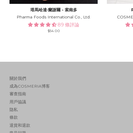
塔馬哈達·蘭謝爾 - 索南多
Pharma Foods International Co., Ltd.
COSMERI
89 條評論
Regular
$54.00
price
關於我們
成為COSMERIA博客
審查指南
用戶協議
隐私
條款
退貨和退款