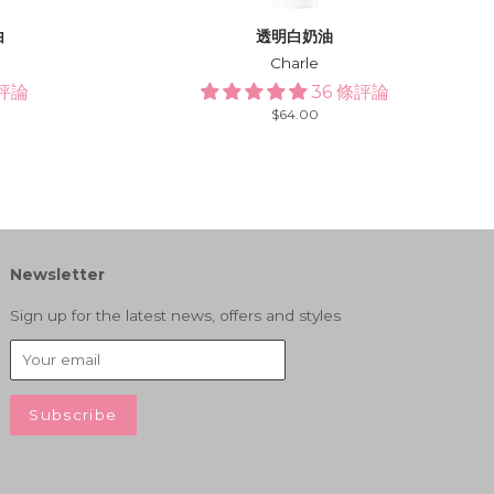
白
透明白奶油
Charle
條評論
36 條評論
Regular
$64.00
price
Newsletter
Sign up for the latest news, offers and styles