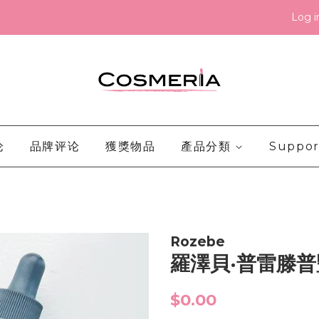
Log i
论
品牌评论
獲獎物品
產品分類
Suppor
Rozebe
羅澤貝·普雷滕
Regular
$0.00
price