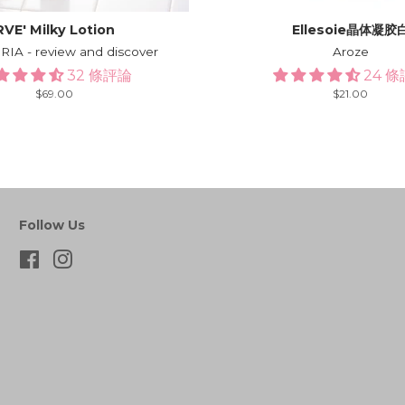
RVE′ Milky Lotion
Ellesoie晶体凝胶
A - review and discover
Aroze
32 條評論
24 
Regular
$69.00
Regular
$21.00
price
price
Follow Us
Facebook
Instagram