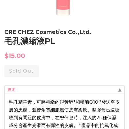
CRE CHEZ Cosmetics Co.,Ltd.
毛孔濃縮液PL
Regular
$15.00
price
Sold Out
描述
毛孔精華素，可將精緻的視黃醇*和輔酶Q10 *發送至皮
膚的患處，並使角質細胞層使皮膚柔軟。凝膠會迅速吸
收到有問題的皮膚中，在您休息時，注入的20種保濕
成分會產生光滑而有彈性的皮膚。 *產品中的抗氧化成