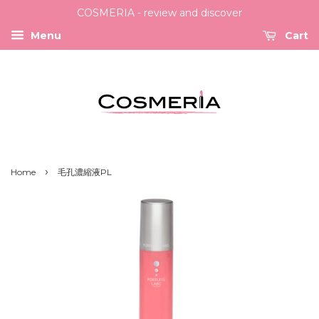
COSMERIA - review and discover
Menu
Cart
›
Home
毛孔濃縮液PL