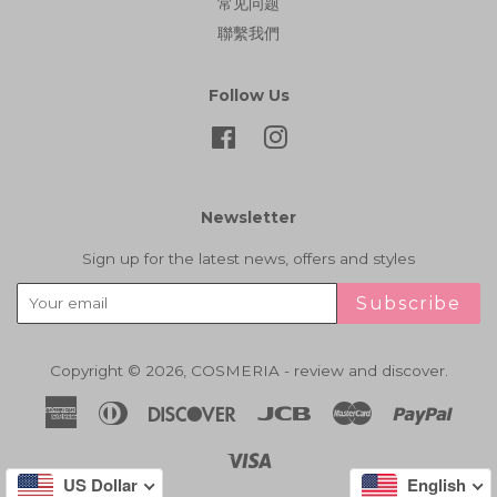
常见问题
聯繫我們
Follow Us
Facebook
Instagram
Newsletter
Sign up for the latest news, offers and styles
Subscribe
Copyright © 2026,
COSMERIA - review and discover
.
American
Diners
Discover
Jcb
Master
Paypa
Express
Club
Visa
US Dollar
English