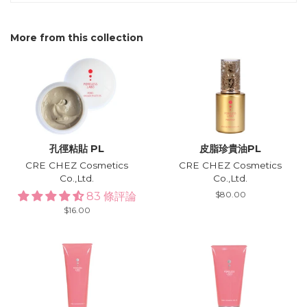
More from this collection
孔徑粘貼 PL
皮脂珍貴油PL
CRE CHEZ Cosmetics
CRE CHEZ Cosmetics
Co.,Ltd.
Co.,Ltd.
Regular
$80.00
83 條評論
price
Regular
$16.00
price