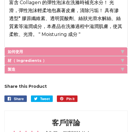
富含 Collagen 的彈性泡沫在洗滌時補充水分！ 光
滑，彈性泡沫輕柔地包裹著皮膚，清除污垢！ 具有滲
透型* 膠原纖維素、透明質酸劑、絲狀光滑水解絲、絲
質素等滋潤成分，本產品在洗滌過程中滋潤肌膚，使其
柔軟、光滑。 " Moisturing 成分 "
如何使用
材（ Ingredients ）
製造
Share this Product
Share
Share
Tweet
Tweet
Pin it
Pin
on
on
on
Facebook
Twitter
Pinterest
客戶評論