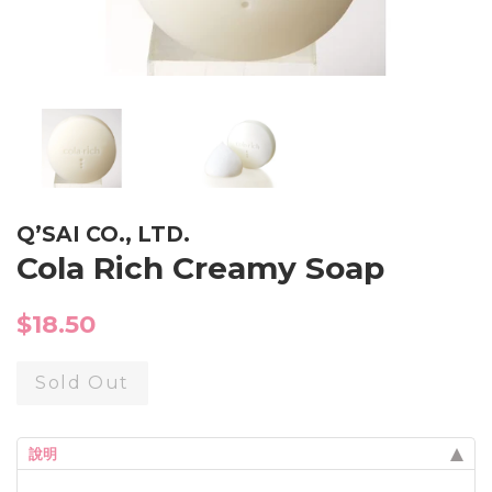
Q’SAI CO., LTD.
Cola Rich Creamy Soap
Regular
$18.50
price
Sold Out
說明