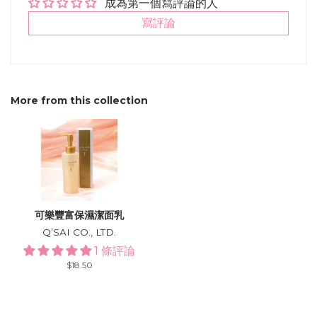
成為第一個寫評論的人
寫評論
More from this collection
可樂豐富保濕潔面乳
Q’SAI CO., LTD.
1 條評論
Regular
$18.50
price