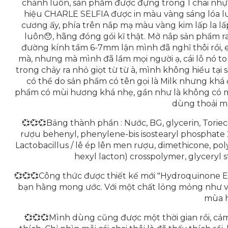
chảnh luôn, sản phẩm được đựng trong 1 chai nh
hiệu CHARLE SELFIA được in màu vàng sáng lóa lu
cương ấy, phía trên nắp mạ màu vàng kim lấp la lấ
luôn😯, hãng đóng gói kĩ thật. Mở nắp sản phẩm ra
đường kính tầm 6-7mm lận mình đã nghĩ thôi rồi, e
mà, nhưng mà mình đã lầm mọi người ạ, cái lỗ nó to
trong chảy ra nhỏ giọt từ từ à, mình không hiểu tại s
có thể do sản phẩm có tên gọi là Milk nhưng khá
phẩm có mùi hương khá nhẹ, gần như là không có mù
dùng thoải má
💞💞💞Bảng thành phần : Nước, BG, glycerin, Toriech
rượu behenyl, phenylene-bis isostearyl phosphate 2n
Lactobacillus / lê ép lên men rượu, dimethicone, poly
hexyl lacton) crosspolymer, glyceryl 
💞💞💞Công thức được thiết kế mới "Hydroquinone E
bạn hằng mong ước. Với một chất lỏng mỏng như vậ
mùa h
💞💞💞Mình dùng cũng được một thời gian rồi, cảm