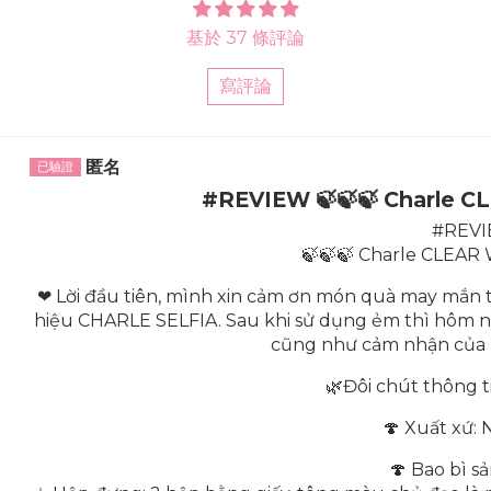
基於 37 條評論
寫評論
Sort by
匿名
#REVIEW 🍃🍃🍃 Charle C
#REV
🍃🍃🍃 Charle CLEAR
❤ Lời đầu tiên, mình xin cảm ơn món quà may mắn t
hiệu CHARLE SELFIA. Sau khi sử dụng ẻm thì hôm na
cũng như cảm nhận của 
🌿Đôi chút thông t
🍄 Xuất xứ: 
🍄 Bao bì s