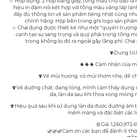
☆ Hộp đựng: 2 hộp bằng giấy, tông màu chủ đạo là
hiệu in đậm nổi kết hợp với tông màu vàng lấp lán
đầy đủ thông tin về sản phẩm tiếng nhật cũng nh
chính hãng. Hộp bên trong ghi logo sản phẩ
☆ Chai đựng được thiết kế như một "quyền trượng"
cạnh tạo sự sang trọng và quý phái trong tông 
trong không bị đổ ra ngoài gây lãng phí. Ch
🍄Dung tíc
🌵🌵🌵 Cảm nhận của mì
🍄Về mùi hương: có mùi thơm nhẹ, dễ chị
🍄Về dưỡng chất: dạng lỏng, mình cảm thấy dung 
da, làn da sau khi thoa xong mỏng 
🍄Hiệu quả sau khi sử dụng làn da được dưỡng ẩm t
mềm màng và đặc biệt các lỗ
🌼Giá: 1,260,972
🌿🌿🌿Cảm ơn các bạn đã dành ít thờ