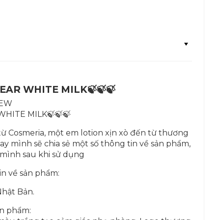
LEAR WHITE MILK🍃🍃🍃
IEW
 WHITE MILK🍃🍃🍃
ừ Cosmeria, một em lotion xịn xò đến từ thương
y mình sẽ chia sẻ một số thông tin về sản phẩm,
mình sau khi sử dụng
in về sản phẩm:
Nhật Bản.
ản phẩm: