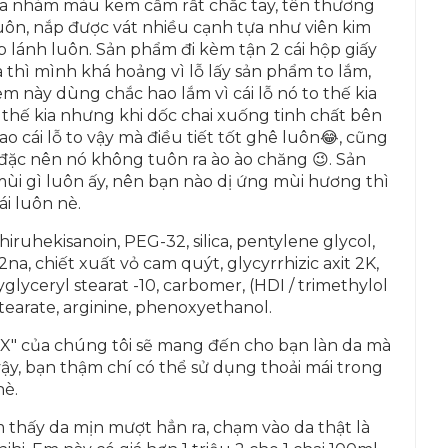
ựa nhám màu kem cầm rất chắc tay, tên thương
ôn, nắp được vát nhiều cạnh tựa như viên kim
p lánh luôn. Sản phẩm đi kèm tận 2 cái hộp giấy
 thì mình khá hoảng vì lỗ lấy sản phẩm to lắm,
m này dùng chắc hao lắm vì cái lỗ nó to thế kia
 thế kia nhưng khi dốc chai xuống tinh chất bên
ao cái lỗ to vậy mà điều tiết tốt ghê luôn😂, cũng
 đặc nên nó không tuôn ra ào ào chăng 😉. Sản
i gì luôn ấy, nên bạn nào dị ứng mùi hương thì
i luôn nè.
iruhekisanoin, PEG-32, silica, pentylene glycol,
a, chiết xuất vỏ cam quýt, glycyrrhizic axit 2K,
glyceryl stearat -10, carbomer, (HDI / trimethylol
stearate, arginine, phenoxyethanol.
X" của chúng tôi sẽ mang đến cho bạn làn da mà
y, bạn thậm chí có thể sử dụng thoải mái trong
è.
 thấy da mịn mượt hẳn ra, chạm vào da thật là