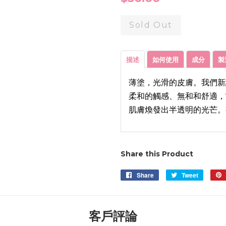
price
Sold Out
描述
如何使用
成分
製
薄塗，光滑的皮膚。我們新
柔和的觸感、無和和舒適，
肌膚煥發出半透明的光芒。
Share this Product
Share
Share
Tweet
Tweet
on
on
Facebook
Twitter
客戶評論