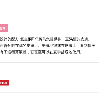
造商
設計的配方"氫奎酮EX"將為您提供你一直渴望的皮膚。
它會分散在你的皮膚上。平滑地塗抹在皮膚上，看到保濕
有了這種薄液體，它甚至可以在夏季舒適地使用。
Pin it
Pin
on
Pinterest