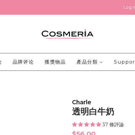
Log i
论
品牌评论
獲獎物品
產品分類
Suppor
Charle
透明白牛奶
37 條評論
Regular
$56.00