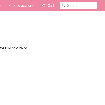
n
or
Create account
Cart
Search
ter Program