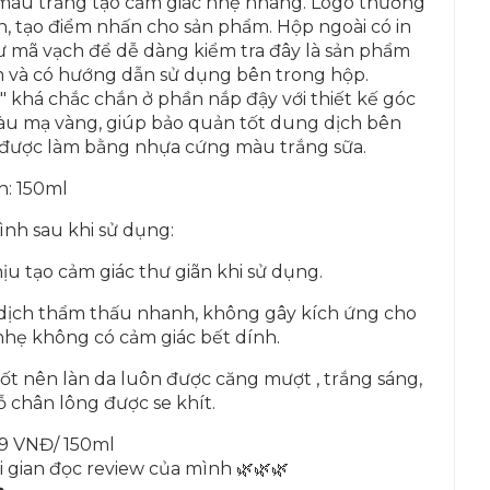
 màu trắng tạo cảm giác nhẹ nhàng. Logo thương
h, tạo điểm nhấn cho sản phẩm. Hộp ngoài có in
ư mã vạch để dễ dàng kiểm tra đây là sản phẩm
m và có hướng dẫn sử dụng bên trong hộp.
 khá chắc chắn ở phần nắp đậy với thiết kế góc
màu mạ vàng, giúp bảo quản tốt dung dịch bên
ai được làm bằng nhựa cứng màu trắng sữa.
h: 150ml
nh sau khi sử dụng:
u tạo cảm giác thư giãn khi sử dụng.
dịch thẩm thấu nhanh, không gây kích ứng cho
nhẹ không có cảm giác bết dính.
ốt nên làn da luôn được căng mượt , trắng sáng,
 chân lông được se khít.
.69 VNĐ/ 150ml
i gian đọc review của mình 🌿🌿🌿