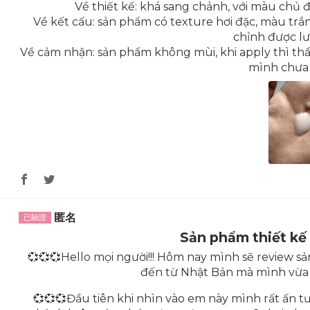
Về thiết kế: khá sang chảnh, với màu chủ 
Về kết cấu: sản phẩm có texture hơi đặc, màu tr
chỉnh được l
Về cảm nhận: sản phẩm không mùi, khi apply thì thẩ
mình chưa 
匿名
Sản phẩm thiết kế
💞💞💞Hello mọi người!!! Hôm nay mình sẽ review s
đến từ Nhật Bản mà mình vừa 
💞💞💞Đầu tiên khi nhìn vào em này mình rất ấn tư