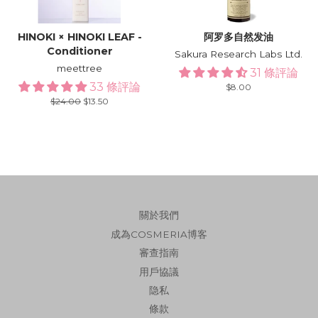
HINOKI × HINOKI LEAF -
阿罗多自然发油
Conditioner
Sakura Research Labs Ltd.
meettree
31 條評論
33 條評論
Regular
$8.00
price
Regular
$24.00
Sale
$13.50
price
price
關於我們
成為COSMERIA博客
審查指南
用戶協議
隐私
條款