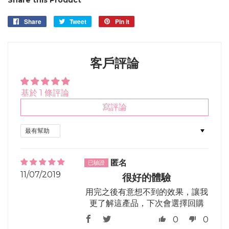
Share
Share
Tweet
Tweet
Pin it
Pin
on
on
on
Facebook
Twitter
Pinterest
客戶評論
基於 1 條評論
寫評論
Sort by
匿名
11/07/2019
很好的體驗
用完之後有意想不到的效果，讓我
更了解這產品，下次會選擇回購
0
0