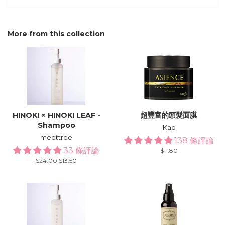
More from this collection
HINOKI × HINOKI LEAF -
超豐富的頭髮面膜
Shampoo
Kao
meettree
138 條評論
33 條評論
Regular
$11.80
price
Regular
$24.00
Sale
$13.50
price
price