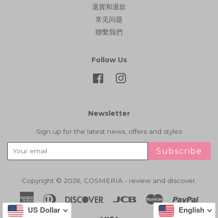
退貨和退款
常见问题
聯繫我們
Follow Us
Facebook
Instagram
Newsletter
Sign up for the latest news, offers and styles
Subscribe
Copyright © 2026,
COSMERIA - review and discover
.
American
Diners
Discover
Jcb
Master
Paypa
Express
Club
US Dollar
English
Visa