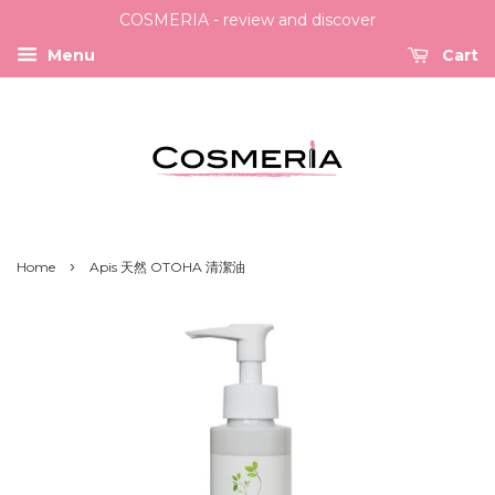
COSMERIA - review and discover
Menu
Cart
›
Home
Apis 天然 OTOHA 清潔油