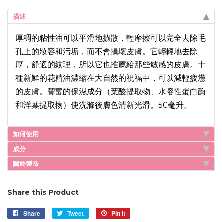
描述
厚稠的粘性油可以平滑地擴散，輕摩擦可以完全去除毛
孔上的妝容和污垢，而不會損壞皮膚。它輕輕地去除
厚，舒適的紋理，所以它也推薦給那些敏感的皮膚。十
種新鮮的花精油濃縮在大自然的祝福中，可以減輕疲憊
的皮膚。豐富的保濕成分（葉酸提取物、水溶性蛋白酶
和洋葉提取物）使洗滌後膚色清新光滑。50毫升。
如何使用
成分
關於製造
Share this Product
Share
Share
Tweet
Tweet
Pin it
Pin