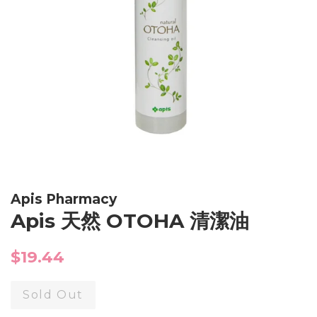
Apis Pharmacy
Apis 天然 OTOHA 清潔油
Regular
$19.44
price
Sold Out