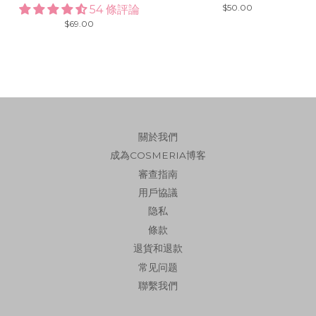
Regular
$50.00
54 條評論
price
Regular
$69.00
price
關於我們
成為COSMERIA博客
審查指南
用戶協議
隐私
條款
退貨和退款
常见问题
聯繫我們