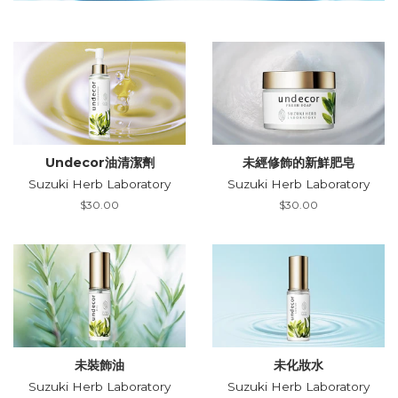
Undecor油清潔劑
未經修飾的新鮮肥皂
Suzuki Herb Laboratory
Suzuki Herb Laboratory
Regular
$30.00
Regular
$30.00
price
price
未裝飾油
未化妝水
Suzuki Herb Laboratory
Suzuki Herb Laboratory