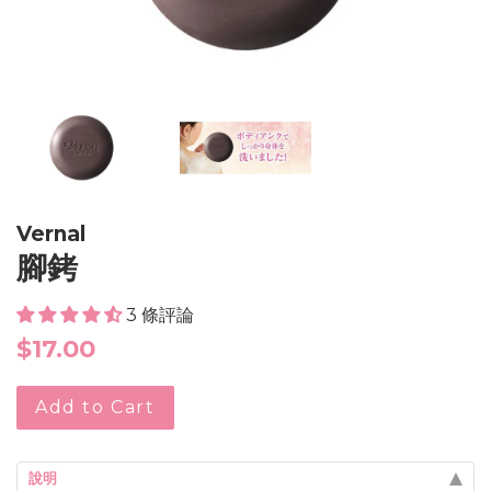
Vernal
腳銬
3 條評論
Regular
$17.00
price
Add to Cart
說明