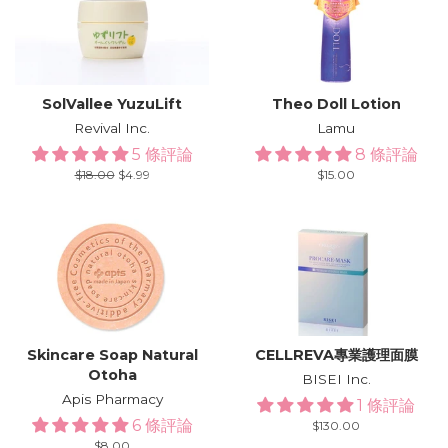
SolVallee YuzuLift
Theo Doll Lotion
Revival Inc.
Lamu
5 條評論
8 條評論
Regular
$18.00
Sale
$4.99
Regular
$15.00
price
price
price
Skincare Soap Natural
CELLREVA專業護理面膜
Otoha
BISEI Inc.
Apis Pharmacy
1 條評論
6 條評論
Regular
$130.00
price
Regular
$8.00