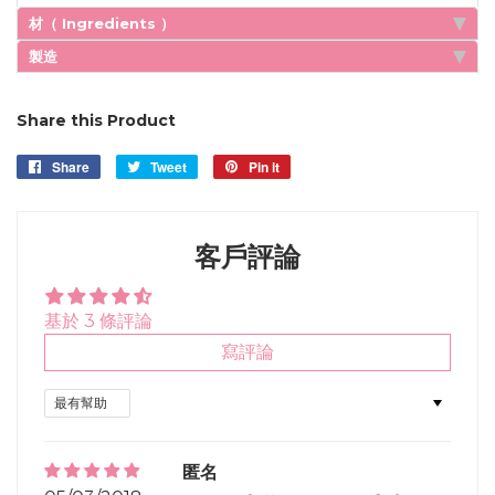
材（ Ingredients ）
製造
Share this Product
Share
Share
Tweet
Tweet
Pin it
Pin
on
on
on
Facebook
Twitter
Pinterest
客戶評論
基於 3 條評論
寫評論
Sort by
匿名