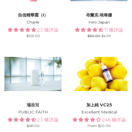
自信精華霜（I）
布蘭克·埃琳娜
Charle
Hiro Japan
23 條評論
11 條評論
Regular
$105.00
Regular
$30.00
Sale
$4.99
price
price
price
瑞吉兒
加上純 VC25
PUBLIC FAITH
Excellent Medical
23 條評論
246 條評論
Regular
$48.00
From $20.00
price