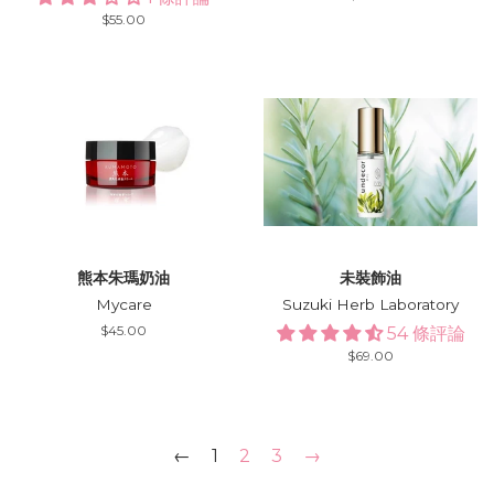
price
Regular
$55.00
price
熊本朱瑪奶油
未裝飾油
Mycare
Suzuki Herb Laboratory
Regular
$45.00
54 條評論
price
Regular
$69.00
price
←
1
2
3
→