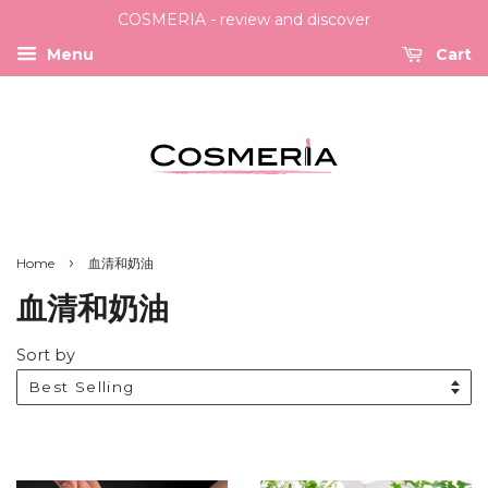
COSMERIA - review and discover
Menu
Cart
›
Home
血清和奶油
血清和奶油
Sort by