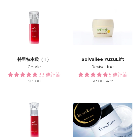
特里特本质（ I ）
SolVallee YuzuLift
Charle
Revival Inc.
33 條評論
5 條評論
Regular
$115.00
Regular
$18.00
Sale
$4.99
price
price
price