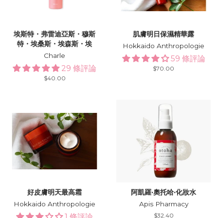
埃斯特・弗雷迪亞斯・穆斯
肌膚明日保濕精華露
特・埃桑斯・埃森斯・埃
Hokkaido Anthropologie
Charle
59 條評論
29 條評論
Regular
$70.00
price
Regular
$40.00
price
好皮膚明天最高霜
阿凱羅·奧托哈·化妝水
Hokkaido Anthropologie
Apis Pharmacy
Regular
$32.40
1 條評論