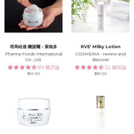
塔馬哈達·蘭謝爾 - 索南多
RVE′ Milky Lotion
Pharma Foods International
COSMERIA - review and
Co., Ltd.
discover
89 條評論
32 條評論
Regular
$54.00
Regular
$69.00
price
price