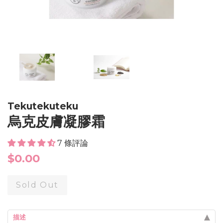
Tekutekuteku
烏克皮膚凝膠霜
7 條評論
Regular
$0.00
price
Sold Out
描述