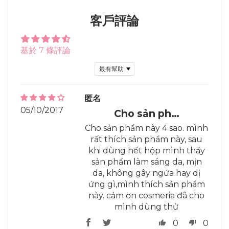
Facebook
Twitter
Pinterest
客戶評論
基於 7 條評論
Sort by
匿名
05/10/2017
Cho sản ph…
Cho sản phẩm này 4 sao. mình
rất thích sản phẩm này, sau
khi dùng hết hộp mình thấy
sản phẩm làm sáng da, mịn
da, không gây ngứa hay dị
ứng gì,mình thích sản phẩm
này. cảm ơn cosmeria đã cho
mình dùng thử
0
0