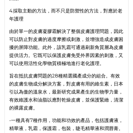
4.採取主動的方法，而不只是防禦性的方法，對應於老
年護理
由於單一的皮膚凝膠霜解決了整個皮膚護理問題，因此
可以防止對皮膚的過度摩擦或刺激，並增強造成皮膚困
擾的屏障功能。此外，該乳霜可通過刷新角質層為皮膚
提供活力。它既可以保護皮膚免受外界因素的刺激，又
可以使用活性化學物質積極地進行老化護理。
旨在抵抗皮膚問題的28種精選國產成分的組合。有效
的皮膚生物成分解決方案，對皮膚有用的維生素，日本
引以為傲的溫泉水，最新研究成果產生的生物學力量，
有效維護水和油脂以應對乾燥皮膚，並保護緊緻，清潔
的裸露皮膚。
-一種具有7種作用，功能和功效的產品，包括護膚液，
精華液，乳霜，保護霜，包裝，睫毛精華液和潤唇膏。