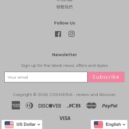
聯繫我們
Follow Us
Facebook
Instagram
Newsletter
Sign up for the latest news, offers and styles
Subscribe
Copyright © 2026,
COSMERIA - review and discover
.
American
Diners
Discover
Jcb
Master
Paypa
Express
Club
Visa
US Dollar
English