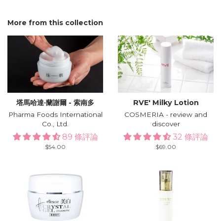
More from this collection
塔馬哈達·蘭謝爾 - 索南多
RVE′ Milky Lotion
Pharma Foods International
COSMERIA - review and
Co., Ltd.
discover
89 條評論
32 條評論
Regular
$54.00
Regular
$69.00
price
price