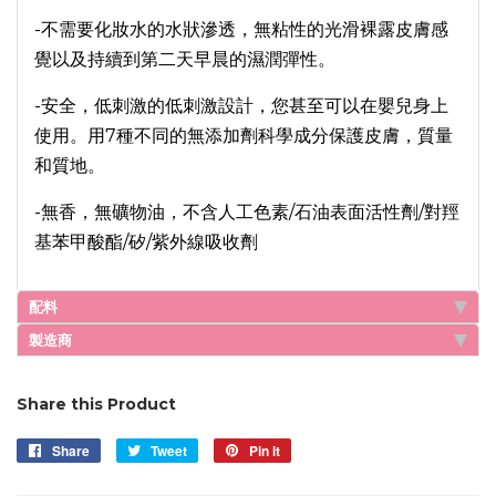
-不需要化妝水的水狀滲透，無粘性的光滑裸露皮膚感
覺以及持續到第二天早晨的濕潤彈性。
-安全，低刺激的低刺激設計，您甚至可以在嬰兒身上
使用。用7種不同的無添加劑科學成分保護皮膚，質量
和質地。
-無香，無礦物油，不含人工色素/石油表面活性劑/對羥
基苯甲酸酯/矽/紫外線吸收劑
配料
製造商
Share this Product
Share
Share
Tweet
Tweet
Pin it
Pin
on
on
on