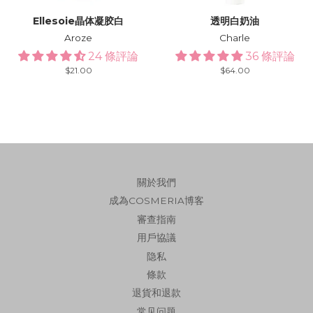
Ellesoie晶体凝胶白
透明白奶油
Aroze
Charle
24 條評論
36 條評論
Regular
$21.00
Regular
$64.00
price
price
關於我們
成為COSMERIA博客
審查指南
用戶協議
隐私
條款
退貨和退款
常见问题