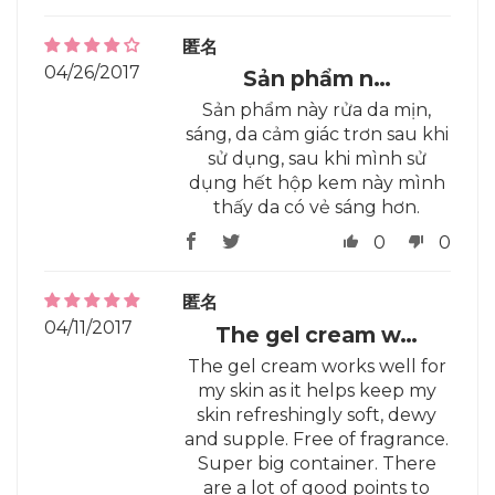
匿名
04/26/2017
Sản phẩm n…
Sản phẩm này rửa da mịn,
sáng, da cảm giác trơn sau khi
sử dụng, sau khi mình sử
dụng hết hộp kem này mình
thấy da có vẻ sáng hơn.
0
0
匿名
04/11/2017
The gel cream w…
The gel cream works well for
my skin as it helps keep my
skin refreshingly soft, dewy
and supple. Free of fragrance.
Super big container. There
are a lot of good points to