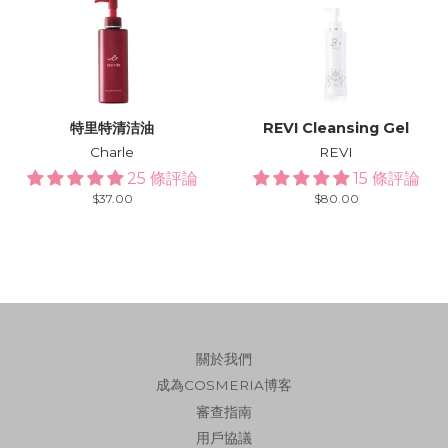
特里特清洁油
REVI Cleansing Gel
Charle
REVI
25 條評論
15 條評論
Regular
$37.00
Regular
$80.00
price
price
關於我們
成為COSMERIA博客
審查指南
用戶協議