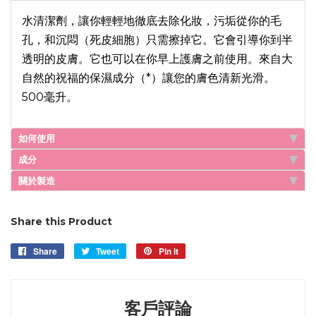
水清潔劑，讓你輕輕地徹底去除化妝，污垢從你的毛
孔，和沉悶（死皮細胞）只需擦掉它。它會引導你到半
透明的皮膚。它也可以在你早上護膚之前使用。來自大
自然的祝福的保濕成分（*）讓您的膚色清新光滑。
500毫升。
如何使用
成分
關於製造
Share this Product
Share
Share
Tweet
Tweet
Pin it
Pin
on
on
on
Facebook
Twitter
Pinterest
客戶評論