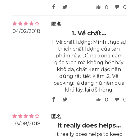
0
0
匿名
04/02/2018
1. Về chất…
1. Về chất lượng: Mình thực sự
thích chất lượng của sản
phẩm này. Dùng xong cảm
giác sạch mà không hề thấy
khô da, chất kem đặc nên
dùng rất tiết kiệm .2. Về
packing: là dạng hũ nên quá
khó lấy, lại dễ hỏng.
0
0
匿名
03/08/2018
It really does helps…
It really does helps to keep