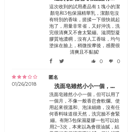
這次收到的試用產品有１塊小的潔
顏皂和3包保濕精華乳，潔顏皂沒
有特別的香味，搓揉一下很快就起
泡了，用量非常省，又好沖洗，洗
完很清爽又不會太緊繃。滋潤型凝
膠質地濃稠，沒有人工香味，均勻
塗抹在臉上，稍微按摩後，感覺很
清爽且不黏膩!
0
0
匿名
01/26/2018
洗面皂雖然小小一個，…
洗面皂雖然小小一個，但可以用了
一個月，不像一般香皀會軟爛。使
用起來很溫和、泡沬細緻，沒有任
何香料味道很天然，洗完臉不會緊
繃。有附3包保濕凝膠一包可以始
用2~3次，本來以為會很油膩，結