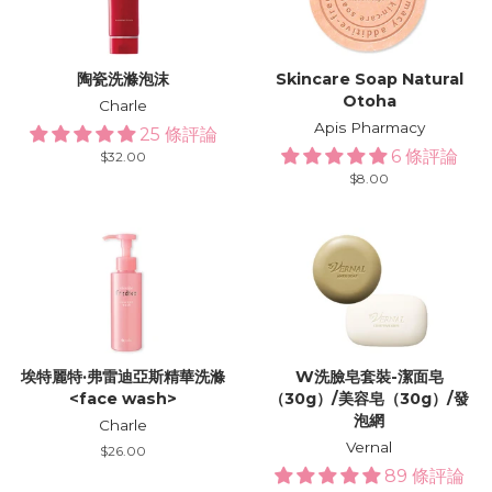
陶瓷洗滌泡沫
Skincare Soap Natural
Otoha
Charle
Apis Pharmacy
25 條評論
6 條評論
Regular
$32.00
price
Regular
$8.00
price
埃特麗特·弗雷迪亞斯精華洗滌
W洗臉皂套裝-潔面皂
<face wash>
（30g）/美容皂（30g）/發
泡網
Charle
Vernal
Regular
$26.00
price
89 條評論