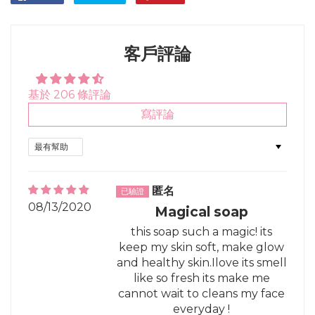
on
on
on
Facebook
Twitter
Pinterest
客戶評論
基於 206 條評論
寫評論
Sort by
匿名
08/13/2020
Magical soap
this soap such a magic! its
keep my skin soft, make glow
and healthy skin.Ilove its smell
like so fresh its make me
cannot wait to cleans my face
everyday !