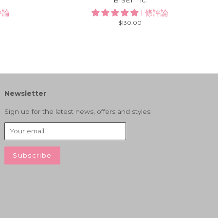
評論
1 條評論
Regular
$130.00
price
Newsletter
Sign up for the latest news, offers and styles