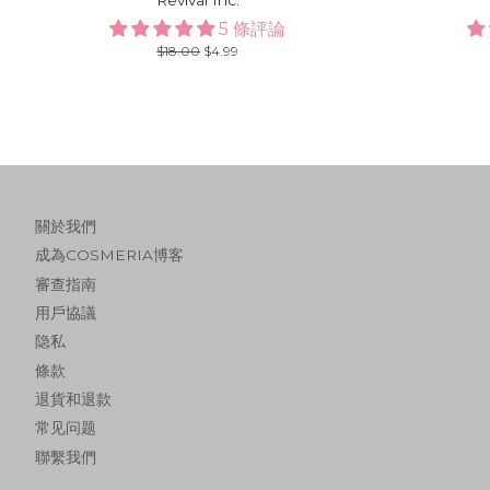
5 條評論
Regular
$18.00
Sale
$4.99
price
price
關於我們
成為COSMERIA博客
審查指南
用戶協議
隐私
條款
退貨和退款
常见问题
聯繫我們