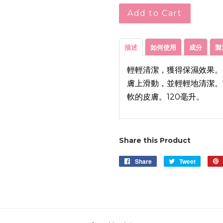
Add to Cart
描述
如何使用
成分
製
輕輕清潔，獲得保濕效果。
膚上滑動，並輕輕地清潔。
軟的皮膚。120毫升。
Share this Product
Share
Share
Tweet
Tweet
on
on
Facebook
Twitter