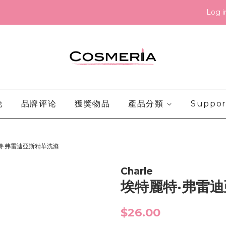
Log i
论
品牌评论
獲獎物品
產品分類
Suppor
特·弗雷迪亞斯精華洗滌
Charle
埃特麗特·弗雷
Regular
$26.00
price