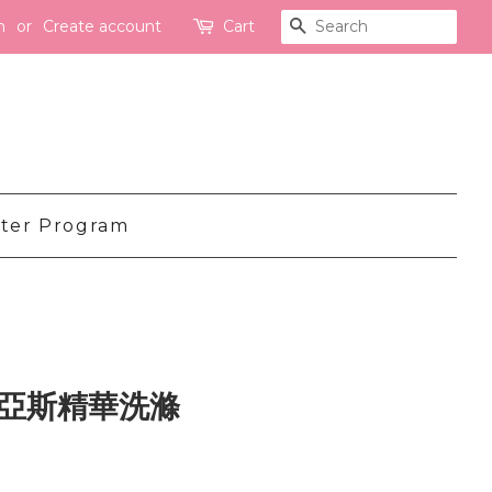
n
or
Create account
Cart
Search
ter Program
迪亞斯精華洗滌