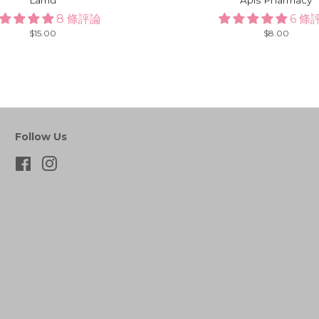
8 條評論
6 條
Regular
$15.00
Regular
$8.00
price
price
Follow Us
Facebook
Instagram