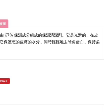
造商
由 67% 保濕成分組成的保濕清潔劑。它是光滑的，在皮
它保護您的皮膚的水分，同時輕輕地去除角蛋白，保持柔
Pin it
Pin
on
Pinterest